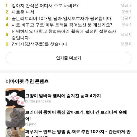
1
강아지 간식은 어디서 주로 사세요?
댓글 2
2
새로운 녀석
댓글 1
3
골든리트리버 10개월 남아 임시보호자가 필요합니다.
댓글 0
4
사료 바꾸고 구토·피부 트러블 겪어보신 분 계신가요?
댓글 1
안녕하세요 대학교 창업동아리 활동에 필요한 설문조사
5
댓글 0
중입니다.
6
강아지(갈색푸들)를 찾습니다
댓글 0
인기글 더보기
비마이펫 추천 콘텐츠
고양이 발바닥 젤리에 숨겨진 능력 4가지
butter pancake
브리티쉬 롱헤어 특징 알아보기, 털이 긴 브리티쉬 숏헤
어!
hj.jung
퍼푸치노 만드는 방법 및 재료 추천 10가지 - 간단하게 만