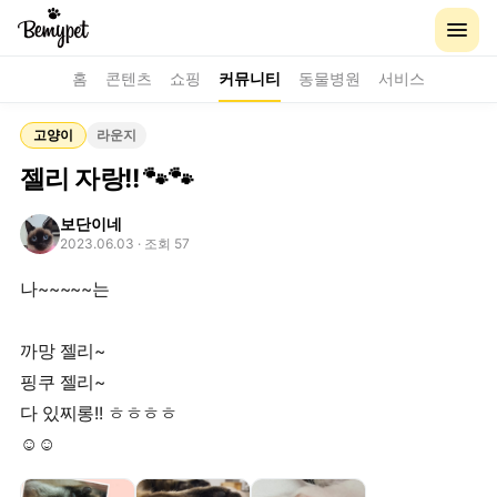
홈
콘텐츠
쇼핑
커뮤니티
동물병원
서비스
고양이
라운지
젤리 자랑!! 🐾🐾
보단이네
2023.06.03
· 조회 57
나~~~~~는
까망 젤리~
핑쿠 젤리~
다 있찌롱!! ㅎㅎㅎㅎ
☺️☺️