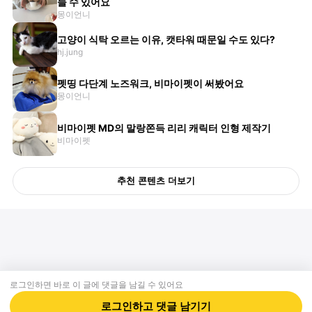
들 수 있어요
몽이언니
고양이 식탁 오르는 이유, 캣타워 때문일 수도 있다?
hj.jung
펫띵 다단계 노즈워크, 비마이펫이 써봤어요
몽이언니
비마이펫 MD의 말랑쫀득 리리 캐릭터 인형 제작기
비마이펫
추천 콘텐츠 더보기
로그인하면 바로 이 글에
댓글
을 남길 수 있어요
회사소개
제휴제안
이용약관
개인정보처리방침
크리에이터 신청
동물병원
고객센터
로그인하고
댓글
남기기