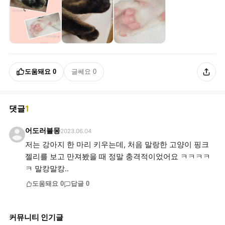
도움돼요
0
글쎄요
0
댓글
1
어도러블몽
2023.06.04
저는 강아지 한 마리 키우는데, 처음 말랑한 고양이 핑크
젤리를 보고 만져봤을 때 정말 충격적이었어요 ㅋㅋㅋㅋ
ㅋ 말캉말캉..
도움돼요
0
답글
0
커뮤니티 인기글