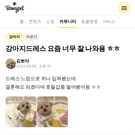
홈
콘텐츠
쇼핑
커뮤니티
동물병원
서비스
강아지
라운지
강아지드레스 요즘 너무 잘 나와용 ㅎㅎ
김뽀야
2023.06.06
· 조회 51
드레스 느낌으로 하나 입혀봤는데
결혼해도 되겠다며 호들갑좀 떨어봤어옹 ㅎㅎ