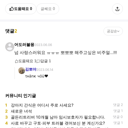
도움돼요
0
글쎄요
0
댓글
2
공감순
어도러블몽
2023.06.06
넘 사랑스러워요 ㅠㅠㅠ 뽀뽀뽀 해주고싶은 비주얼...!!!
도움돼요
1
답글
1
김뽀야
2023.06.14
τнänκ чöü♥
커뮤니티 인기글
1
강아지 간식은 어디서 주로 사세요?
댓글 2
2
새로운 녀석
댓글 1
3
골든리트리버 10개월 남아 임시보호자가 필요합니다.
댓글 0
4
사료 바꾸고 구토·피부 트러블 겪어보신 분 계신가요?
댓글 1