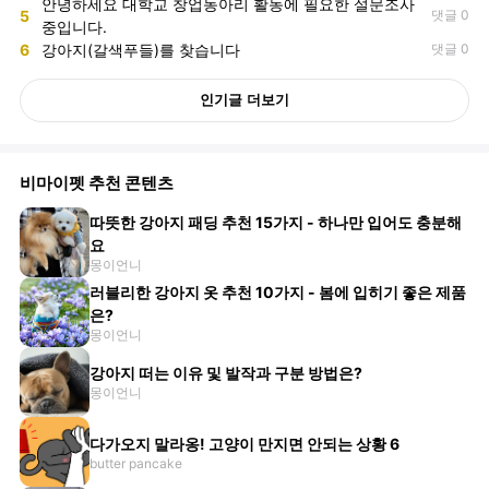
안녕하세요 대학교 창업동아리 활동에 필요한 설문조사
5
댓글 0
중입니다.
6
강아지(갈색푸들)를 찾습니다
댓글 0
인기글 더보기
비마이펫 추천 콘텐츠
따뜻한 강아지 패딩 추천 15가지 - 하나만 입어도 충분해
요
몽이언니
러블리한 강아지 옷 추천 10가지 - 봄에 입히기 좋은 제품
은?
몽이언니
강아지 떠는 이유 및 발작과 구분 방법은?
몽이언니
다가오지 말라옹! 고양이 만지면 안되는 상황 6
butter pancake