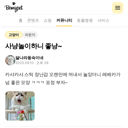
홈
콘텐츠
쇼핑
커뮤니티
동물병원
서비스
고양이
라운지
사냥놀이하니 좋냥~
달나라동숙이네
2023.06.10
· 조회 39
카샤카샤 스틱 장난감 오랜만에 꺼내서 놀았더니 레베카가
넘 좋은 모양 ㅋㅋㅋ 표정 부자~