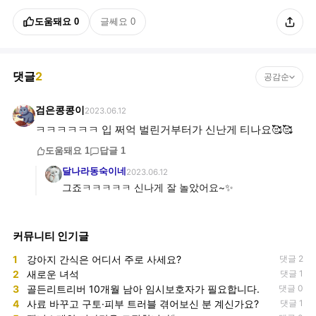
도움돼요
0
글쎄요
0
댓글
2
공감순
검은콩콩이
2023.06.12
ㅋㅋㅋㅋㅋㅋ 입 쩌억 벌린거부터가 신난게 티나요🥰🥰
도움돼요
1
답글
1
달나라동숙이네
2023.06.12
그죠ㅋㅋㅋㅋㅋ 신나게 잘 놀았어요~✨
커뮤니티 인기글
1
강아지 간식은 어디서 주로 사세요?
댓글 2
2
새로운 녀석
댓글 1
3
골든리트리버 10개월 남아 임시보호자가 필요합니다.
댓글 0
4
사료 바꾸고 구토·피부 트러블 겪어보신 분 계신가요?
댓글 1