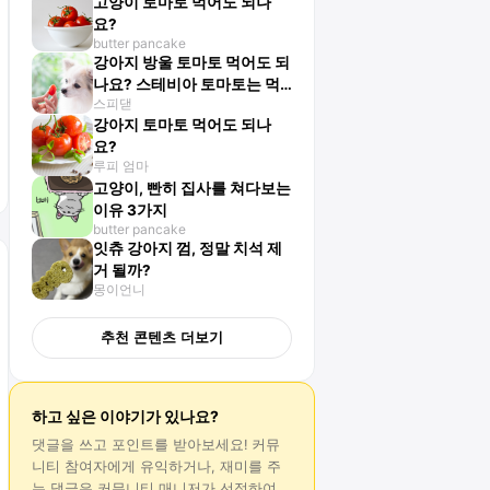
고양이 토마토 먹어도 되나
요?
butter pancake
강아지 방울 토마토 먹어도 되
나요? 스테비아 토마토는 먹
스피댇
어도 될까요?
강아지 토마토 먹어도 되나
요?
루피 엄마
고양이, 빤히 집사를 쳐다보는
이유 3가지
butter pancake
잇츄 강아지 껌, 정말 치석 제
거 될까?
몽이언니
추천 콘텐츠 더보기
하고 싶은 이야기가 있나요?
댓글
을 쓰고 포인트를 받아보세요! 커뮤
니티 참여자에게 유익하거나, 재미를 주
는
댓글
은 커뮤니티 매니저가 선정하여