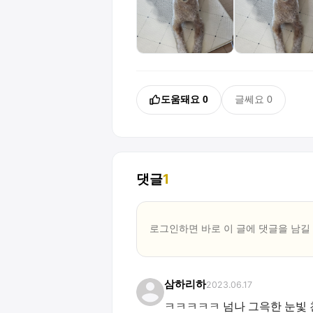
도움돼요
0
글쎄요
0
댓글
1
로그인하면 바로 이 글에
댓글
을 남길
삼하리하
2023.06.17
ㅋㅋㅋㅋㅋ 넘나 그윽한 눈빛 