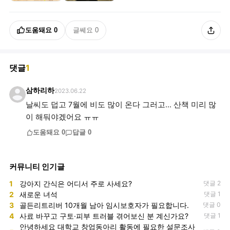
도움돼요
0
글쎄요
0
댓글
1
삼하리하
2023.06.22
날씨도 덥고 7월에 비도 많이 온다 그러고... 산책 미리 많
이 해둬야겠어요 ㅠㅠ
도움돼요
0
답글
0
커뮤니티 인기글
1
강아지 간식은 어디서 주로 사세요?
댓글 2
2
새로운 녀석
댓글 1
3
골든리트리버 10개월 남아 임시보호자가 필요합니다.
댓글 0
4
사료 바꾸고 구토·피부 트러블 겪어보신 분 계신가요?
댓글 1
안녕하세요 대학교 창업동아리 활동에 필요한 설문조사