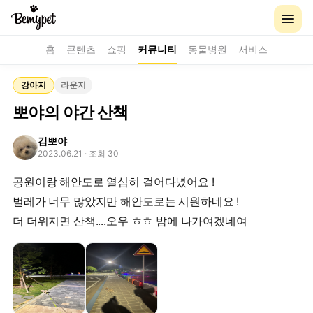
홈
콘텐츠
쇼핑
커뮤니티
동물병원
서비스
강아지
라운지
뽀야의 야간 산책
김뽀야
2023.06.21
· 조회 30
공원이랑 해안도로 열심히 걸어다녔어요 !
벌레가 너무 많았지만 해안도로는 시원하네요 !
더 더워지면 산책....오우 ㅎㅎ 밤에 나가여겠네여