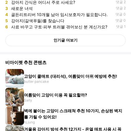
2
강아지 간식은 어디서 주로 사세요?
댓글 2
3
새로운 녀석
댓글 2
4
골든리트리버 10개월 남아 임시보호자가 필요합니다.
댓글 0
5
강아지(갈색푸들)를 찾습니다
댓글 0
6
사료 바꾸고 구토·피부 트러블 겪어보신 분 계신가요?
댓글 1
인기글 더보기
비마이펫 추천 콘텐츠
고양이 쿨매트 (대리석), 여름맞이 더위 예방에 추천!
butter pancake
여름맞이 고양이 미용 꼭 필요할까?
Sally
벽에 붙이는 고양이 스크래쳐 추천 10가지, 손상된 벽지
를 가릴 수 있어요!
hj.jung
겨울용 강아지 방석 추천 12가지 - 온열 매트 사용 시 꼭