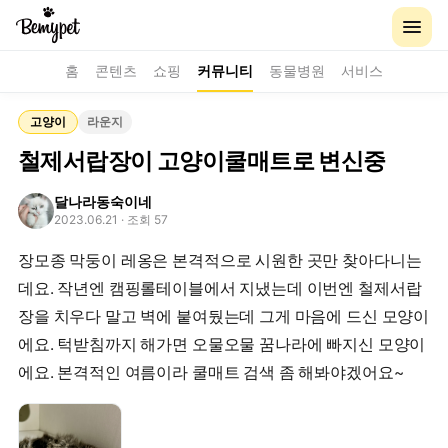
홈
콘텐츠
쇼핑
커뮤니티
동물병원
서비스
고양이
라운지
철제서랍장이 고양이쿨매트로 변신중
달나라동숙이네
2023.06.21
· 조회 57
장모종 막둥이 레옹은 본격적으로 시원한 곳만 찾아다니는
데요. 작년엔 캠핑롤테이블에서 지냈는데 이번엔 철제서랍
장을 치우다 말고 벽에 붙여뒀는데 그게 마음에 드신 모양이
에요. 턱받침까지 해가면 오물오물 꿈나라에 빠지신 모양이
에요. 본격적인 여름이라 쿨매트 검색 좀 해봐야겠어요~