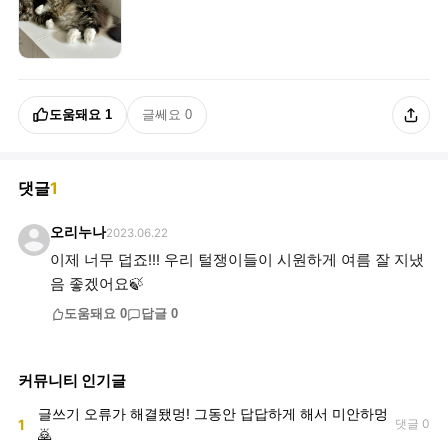
도움돼요
1
글쎄요
0
댓글
1
오리누나
2023.06.22
이제 너무 덥죠!!! 우리 털쟁이들이 시원하게 여름 잘 지냈
음 좋겠어요🍃
도움돼요
0
답글
0
커뮤니티 인기글
글쓰기 오류가 해결됐멍! 그동안 답답하게 해서 미안하멍
1
댓글 0
🙇