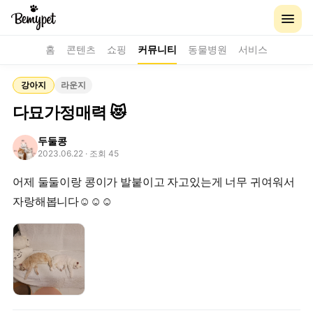
홈
콘텐츠
쇼핑
커뮤니티
동물병원
서비스
강아지
라운지
다묘가정매력 😻
두둘콩
2023.06.22
· 조회 45
어제 둘둘이랑 콩이가 발붙이고 자고있는게 너무 귀여워서
자랑해봅니다☺️☺️☺️