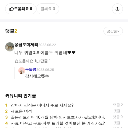
도움돼요
0
글쎄요
0
댓글
2
공감순
옹금토미제리
2023.06.22
너무 귀엽땨!! 이름두 귀엽네❤️❤️
도움돼요
1
답글
1
두둘콩
2023.06.25
감사해오😻🫶
커뮤니티 인기글
1
강아지 간식은 어디서 주로 사세요?
댓글 2
2
새로운 녀석
댓글 1
3
골든리트리버 10개월 남아 임시보호자가 필요합니다.
댓글 0
4
사료 바꾸고 구토·피부 트러블 겪어보신 분 계신가요?
댓글 1