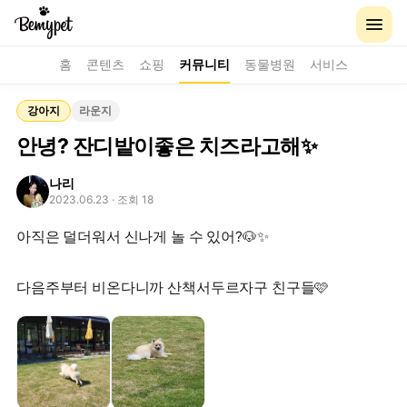
홈
콘텐츠
쇼핑
커뮤니티
동물병원
서비스
강아지
라운지
안녕? 잔디밭이좋은 치즈라고해✨️
나리
2023.06.23
· 조회 18
아직은 덜더워서 신나게 놀 수 있어?🐶✨️
다음주부터 비온다니까 산책서두르자구 친구들🩷