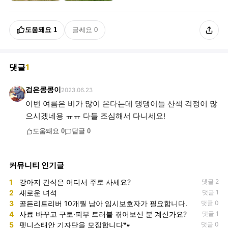
도움돼요
1
글쎄요
0
댓글
1
검은콩콩이
2023.06.23
이번 여름은 비가 많이 온다는데 댕댕이들 산책 걱정이 많
으시겠네용 ㅠㅠ 다들 조심해서 다니세요!
도움돼요
0
답글
0
커뮤니티 인기글
1
강아지 간식은 어디서 주로 사세요?
댓글 2
2
새로운 녀석
댓글 1
3
골든리트리버 10개월 남아 임시보호자가 필요합니다.
댓글 0
4
사료 바꾸고 구토·피부 트러블 겪어보신 분 계신가요?
댓글 1
5
펫니스태안 기자단을 모집합니다🐾
댓글 0