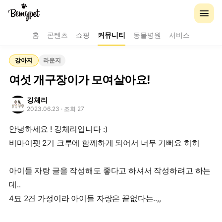
홈
콘텐츠
쇼핑
커뮤니티
동물병원
서비스
강아지
라운지
여섯 개구장이가 모여살아요!
깅체리
2023.06.23
· 조회 27
안녕하세요 ! 깅체리입니다 :)
비마이펫 2기 크루에 함께하게 되어서 너무 기뻐요 히히
아이들 자랑 글을 작성해도 좋다고 하셔서 작성하려고 하는
데..
4묘 2견 가정이라 아이들 자랑은 끝없다는..,,