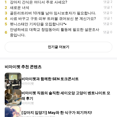
1
강아지 간식은 어디서 주로 사세요?
댓글 2
2
새로운 녀석
댓글 1
3
골든리트리버 10개월 남아 임시보호자가 필요합니다.
댓글 0
4
사료 바꾸고 구토·피부 트러블 겪어보신 분 계신가요?
댓글 1
5
펫니스태안 기자단을 모집합니다🐾
댓글 0
안녕하세요 대학교 창업동아리 활동에 필요한 설문조사
6
댓글 0
중입니다.
인기글 더보기
비마이펫 추천 콘텐츠
비마이펫과 함께한 SEN 토크콘서트
비마이펫
비마이펫 직원의 솔직한 세이오앙 고양이 벤토나이트 모
래 후기
비마이펫
[강아지 입양기] May와 한 식구가 되기까지!