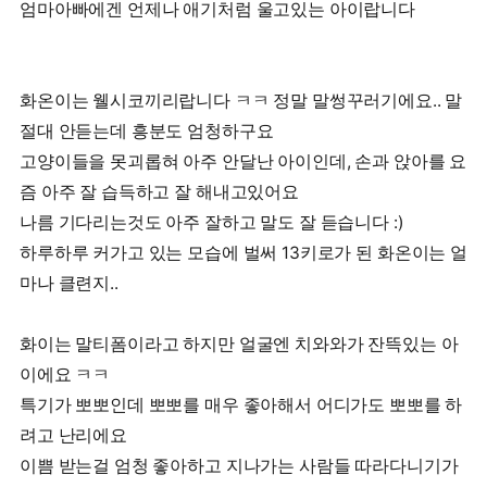
엄마아빠에겐 언제나 애기처럼 울고있는 아이랍니다
화온이는 웰시코끼리랍니다 ㅋㅋ 정말 말썽꾸러기에요.. 말
절대 안듣는데 흥분도 엄청하구요
고양이들을 못괴롭혀 아주 안달난 아이인데, 손과 앉아를 요
즘 아주 잘 습득하고 잘 해내고있어요
나름 기다리는것도 아주 잘하고 말도 잘 듣습니다 :)
하루하루 커가고 있는 모습에 벌써 13키로가 된 화온이는 얼
마나 클련지..
화이는 말티폼이라고 하지만 얼굴엔 치와와가 잔뜩있는 아
이에요 ㅋㅋ
특기가 뽀뽀인데 뽀뽀를 매우 좋아해서 어디가도 뽀뽀를 하
려고 난리에요
이쁨 받는걸 엄청 좋아하고 지나가는 사람들 따라다니기가