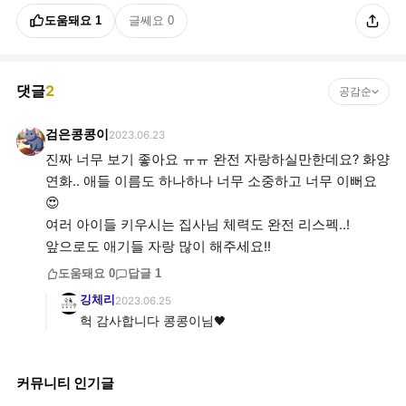
도움돼요
1
글쎄요
0
댓글
2
공감순
검은콩콩이
2023.06.23
진짜 너무 보기 좋아요 ㅠㅠ 완전 자랑하실만한데요? 화양
연화.. 애들 이름도 하나하나 너무 소중하고 너무 이뻐요
😍
여러 아이들 키우시는 집사님 체력도 완전 리스펙..!
앞으로도 애기들 자랑 많이 해주세요!!
도움돼요
0
답글
1
깅체리
2023.06.25
헉 감사합니다 콩콩이님🖤
커뮤니티 인기글