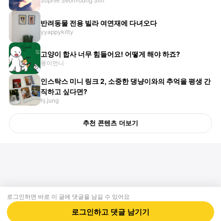
Sophie SeonYoung Sim
반려동물 전용 빌라 여연재에 다녀오다
yyappykitty
고양이 합사 너무 힘들어요! 어떻게 해야 하죠?
몽이언니
인스탁스 미니 링크 2, 소중한 댕냥이와의 추억을 평생 간
직하고 싶다면?
hj.jung
추천 콘텐츠 더보기
로그인하면 바로 이 글에
댓글
을 남길 수 있어요
회사소개
제휴제안
이용약관
개인정보처리방침
크리에이터 신청
동물병원
고객센터
로그인하고
댓글
남기기