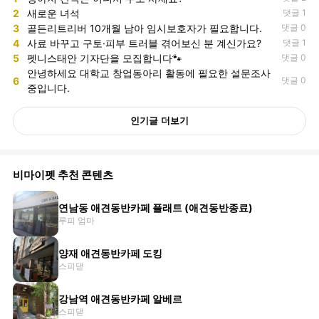
2
새로운 녀석
댓글 1
3
골든리트리버 10개월 남아 임시보호자가 필요합니다.
댓글 0
4
사료 바꾸고 구토·피부 트러블 겪어보신 분 계신가요?
댓글 1
5
펫니스태안 기자단을 모집합니다🐾
댓글 0
안녕하세요 대학교 창업동아리 활동에 필요한 설문조사
6
댓글 0
중입니다.
인기글 더보기
비마이펫 추천 콘텐츠
연남동 애견동반카페 플래트 (애견동반종료)
루피 엄마
양재 애견동반카페 도킹
스피댇
강남역 애견동반카페 알베르
스피댇