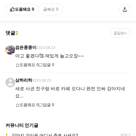
도움돼요
0
글쎄요
0
댓글
2
공감순
검은콩콩이
2023.06.23
아고 좋겠다🥰 재밌게 놀고오장~~
도움돼요
0
답글
0
삼하리하
2023.06.23
새로 사귄 친구랑 바로 카페 오다니 완전 인싸 강아지네
요...
도움돼요
0
답글
0
커뮤니티 인기글
1
강아지 간식은 어디서 주로 사세요?
댓글 2