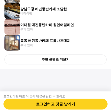
강남구청 애견동반카페 소담한
비마이펫
이태원 애견동반카페 원인어밀리언
루피 엄마
목동 애견동반카페 프롬나즈데떼
루피 엄마
추천 콘텐츠 더보기
로그인하면 바로 이 글에
댓글
을 남길 수 있어요
회사소개
제휴제안
이용약관
개인정보처리방침
크리에이터 신청
동물병원
고객센터
로그인하고
댓글
남기기