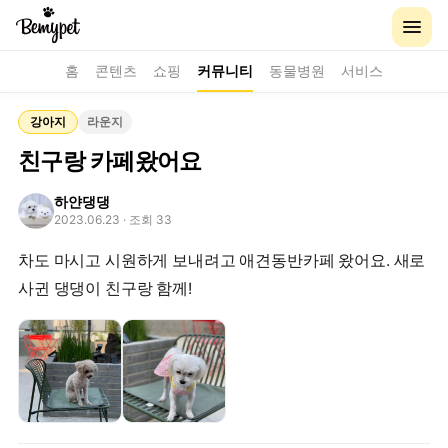
홈
콘텐츠
쇼핑
커뮤니티
동물병원
서비스
강아지
라운지
친구랑 카페왔어요
하얀댕댕
2023.06.23
· 조회 33
차도 마시고 시원하게 보내려고 애견동반카페 왔어요. 새로
사귄 댕댕이 친구랑 함께!