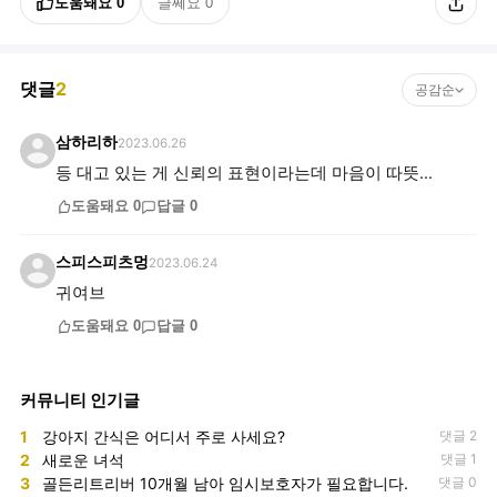
도움돼요
0
글쎄요
0
댓글
2
공감순
삼하리하
2023.06.26
등 대고 있는 게 신뢰의 표현이라는데 마음이 따뜻...
도움돼요
0
답글
0
스피스피츠멍
2023.06.24
귀여브
도움돼요
0
답글
0
커뮤니티 인기글
1
강아지 간식은 어디서 주로 사세요?
댓글 2
2
새로운 녀석
댓글 1
3
골든리트리버 10개월 남아 임시보호자가 필요합니다.
댓글 0