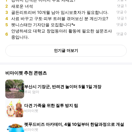
2
새로운 녀석
댓글 1
3
골든리트리버 10개월 남아 임시보호자가 필요합니다.
댓글 0
4
사료 바꾸고 구토·피부 트러블 겪어보신 분 계신가요?
댓글 1
5
펫니스태안 기자단을 모집합니다🐾
댓글 0
안녕하세요 대학교 창업동아리 활동에 필요한 설문조사
6
댓글 0
중입니다.
인기글 더보기
비마이펫 추천 콘텐츠
부산시 기장군, 반려견 놀이터 5월 1일 개장
루피 엄마
다견 가족을 위한 질투 방지 팁
비마이펫
펫푸드비즈 아카데미, 4월 10일부터 한달과정으로 개설
비마이펫