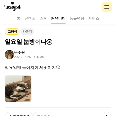
홈
콘텐츠
쇼핑
커뮤니티
동물병원
서비스
고양이
라운지
일요일 눕방이다옹
우주썬
2023.06.25
· 조회 30
일요일엔 늘어져야 제맛이지🥱