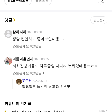
도움돼요
0
글쎄요
0
댓글
3
공감순
삼하리하
2023.06.26
정말 편안하고 좋아보인다옹~~
도움돼요
0
답글
0
여름겨울먼지
2023.06.25
저희집냥이들도 하루종일 저따라 누워있네용ㅎㅎㅎ
도움돼요
0
답글
1
우주썬
2023.06.25
일요일엔 눕방이 최고죠 ㅎㅎ♥︎
커뮤니티 인기글
1
강아지 간식은 어디서 주로 사세요?
댓글 2