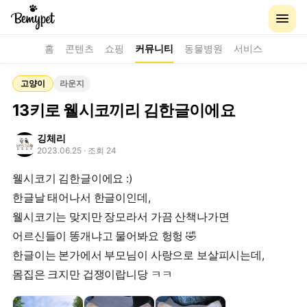
홈
콘텐츠
쇼핑
커뮤니티
동물병원
서비스
고양이
라운지
13키로 웰시코끼리 김한글이에요
깅체리
2023.06.25
· 조회 24
웰시코기 김한글이에요 :)
한글날 태어나서 한글이인데,
웰시코기는 맞지만 장모라서 가끔 산책나가면
어르신들이 똥개냐고 물어봐요 헝헝 🤣
한글이는 본가에서 부모님이 사랑으로 보살피시는데,
몸집은 크지만 겁쟁이랍니당 ㅋㅋ