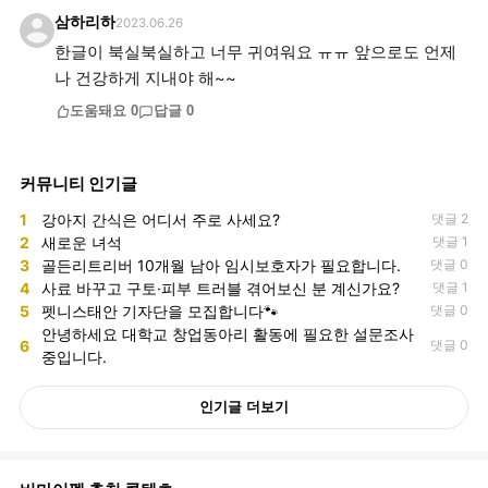
삼하리하
2023.06.26
한글이 북실북실하고 너무 귀여워요 ㅠㅠ 앞으로도 언제
나 건강하게 지내야 해~~
도움돼요
0
답글
0
커뮤니티 인기글
1
강아지 간식은 어디서 주로 사세요?
댓글 2
2
새로운 녀석
댓글 1
3
골든리트리버 10개월 남아 임시보호자가 필요합니다.
댓글 0
4
사료 바꾸고 구토·피부 트러블 겪어보신 분 계신가요?
댓글 1
5
펫니스태안 기자단을 모집합니다🐾
댓글 0
안녕하세요 대학교 창업동아리 활동에 필요한 설문조사
6
댓글 0
중입니다.
인기글 더보기