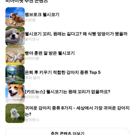
비마이펫 추천 콘텐츠
펨브로크 웰시코기
스피댇
웰시코기 꼬리, 원래는 길다고? 왜 식빵 엉덩이가 됐을까
몽이언니
빵야 훈련 잘 받은 웰시코기
비마이펫
은퇴 후 키우기 적합한 강아지 종류 Top 5
루피 엄마
[카드뉴스] 웰시코기는 원래 꼬리가 없을까요?
비마이펫
귀여운 강아지 종류 8가지 - 세상에서 가장 귀여운 강아지
는?
몽이언니
추천 콘텐츠 더보기