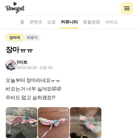
홈
콘텐츠
쇼핑
커뮤니티
동물병원
서비스
강아지
라운지
장마ㅠㅠ
1미쯔
2023.06.26
· 조회 30
오늘부터 장마라네요ㅠㅠ
비오는거 너무 싫어요🤣🤣
우비도 덥고 습하겠죠!?