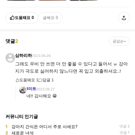
도움돼요
0
글쎄요
0
댓글
2
공감순
삼하리하
2023.06.26
그래도 우비 안 쓰면 더 안 좋을 수 있다고 들어서 ㅠ 강아
지가 극도로 싫어하지 않느다면 꼭 입고 외출하셔요..!
도움돼요
1
답글
1
1미쯔
2023.06.27
네!! 감사해요 😁
커뮤니티 인기글
1
강아지 간식은 어디서 주로 사세요?
댓글 2
2
새로운 녀석
댓글 1