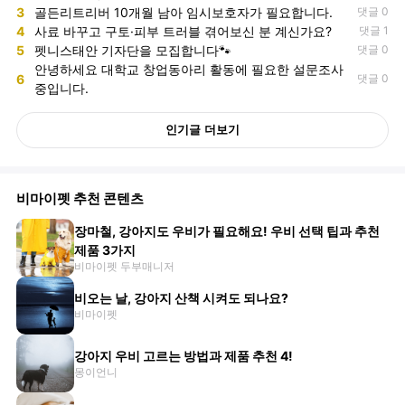
3
골든리트리버 10개월 남아 임시보호자가 필요합니다.
댓글 0
4
사료 바꾸고 구토·피부 트러블 겪어보신 분 계신가요?
댓글 1
5
펫니스태안 기자단을 모집합니다🐾
댓글 0
안녕하세요 대학교 창업동아리 활동에 필요한 설문조사
6
댓글 0
중입니다.
인기글 더보기
비마이펫 추천 콘텐츠
장마철, 강아지도 우비가 필요해요! 우비 선택 팁과 추천
제품 3가지
비마이펫 두부매니저
비오는 날, 강아지 산책 시켜도 되나요?
비마이펫
강아지 우비 고르는 방법과 제품 추천 4!
몽이언니