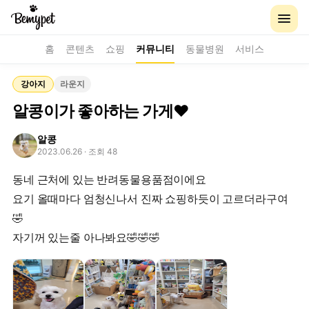
홈
콘텐츠
쇼핑
커뮤니티
동물병원
서비스
강아지
라운지
알콩이가 좋아하는 가게❤️
알콩
2023.06.26
· 조회 48
동네 근처에 있는 반려동물용품점이에요
요기 올때마다 엄청신나서 진짜 쇼핑하듯이 고르더라구여
🤣
자기꺼 있는줄 아나봐요🤣🤣🤣