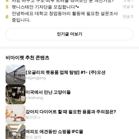
4
사료 바꾸고 구토·피부 트러블 겪어보신 분 계신가요?
5
펫니스태안 기자단을 모집합니다🐾
댓글 0
안녕하세요 대학교 창업동아리 활동에 필요한 설문조사
6
댓글 0
중입니다.
인기글 더보기
비마이펫 추천 콘텐츠
[모글리의 펫용품 업체 탐방] #1- (주)오션
kbjjangjang
미국에서 만난 고양이들
clarekang
강아지 다이어트 할 때 필요한 용품과 주의점은?
몽이언니
여의도 애견동반 쇼핑몰 IFC몰
루피 엄마