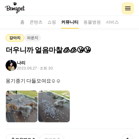
홈
콘텐츠
쇼핑
커뮤니티
동물병원
서비스
강아지
라운지
더우니까 얼음마찰🧊🧊😘😘
나리
2023.06.27
· 조회 30
옹기종기 다들모여요☺️☺️