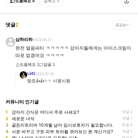
도움돼요
0
글쎄요
0
댓글
2
공감순
삼하리하
2023.06.27
완전 얼음파티 ㅋㅋㅋㅋㅋ 강아지들에게는 아이스크림이
따로 없겠어요 ㅋㅋㅋㅋ
도움돼요
1
답글
1
나리
2023.07.02
맞죠👍👍✨️✨️ 시원시원
커뮤니티 인기글
1
강아지 간식은 어디서 주로 사세요?
댓글 2
2
새로운 녀석
댓글 1
3
골든리트리버 10개월 남아 임시보호자가 필요합니다.
댓글 0
4
사료 바꾸고 구토·피부 트러블 겪어보신 분 계신가요?
댓글 1
5
펫니스태안 기자단을 모집합니다🐾
댓글 0