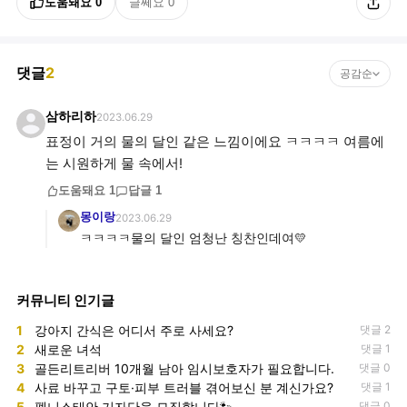
도움돼요
0
글쎄요
0
댓글
2
공감순
삼하리하
2023.06.29
표정이 거의 물의 달인 같은 느낌이에요 ㅋㅋㅋㅋ 여름에
는 시원하게 물 속에서!
도움돼요
1
답글
1
몽이랑
2023.06.29
ㅋㅋㅋㅋ물의 달인 엄청난 칭찬인데여💛
커뮤니티 인기글
1
강아지 간식은 어디서 주로 사세요?
댓글 2
2
새로운 녀석
댓글 1
3
골든리트리버 10개월 남아 임시보호자가 필요합니다.
댓글 0
4
사료 바꾸고 구토·피부 트러블 겪어보신 분 계신가요?
댓글 1
5
펫니스태안 기자단을 모집합니다🐾
댓글 0