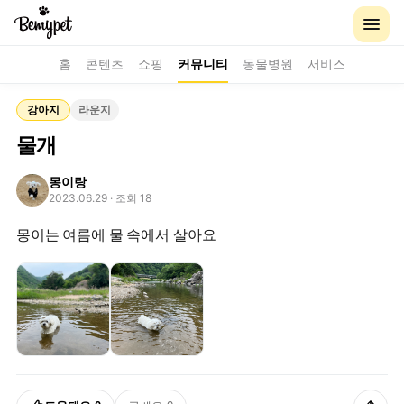
홈
콘텐츠
쇼핑
커뮤니티
동물병원
서비스
강아지
라운지
물개
몽이랑
2023.06.29
· 조회 18
몽이는 여름에 물 속에서 살아요