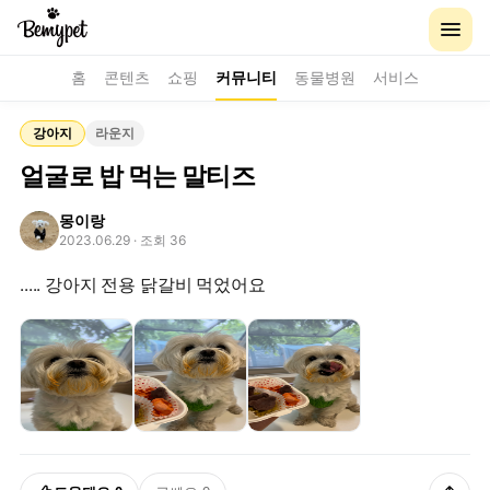
홈
콘텐츠
쇼핑
커뮤니티
동물병원
서비스
강아지
라운지
얼굴로 밥 먹는 말티즈
몽이랑
2023.06.29
· 조회 36
..... 강아지 전용 닭갈비 먹었어요