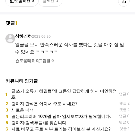
도움돼요
0
글쎄요
0
댓글
1
삼하리하
2023.06.30
얼굴을 보니 만족스러운 식사를 했다는 것을 아주 잘 알
수 있네요 ㅋㅋㅋㅋㅋ
도움돼요
0
답글
0
커뮤니티 인기글
글쓰기 오류가 해결됐멍! 그동안 답답하게 해서 미안하멍
1
댓글 0
🙇
2
강아지 간식은 어디서 주로 사세요?
댓글 2
3
새로운 녀석
댓글 2
4
골든리트리버 10개월 남아 임시보호자가 필요합니다.
댓글 0
5
강아지(갈색푸들)를 찾습니다
댓글 0
6
사료 바꾸고 구토·피부 트러블 겪어보신 분 계신가요?
댓글 1