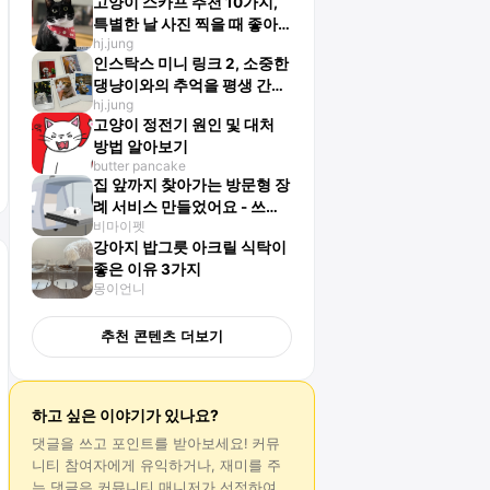
고양이 스카프 추천 10가지,
특별한 날 사진 찍을 때 좋아
hj.jung
요!
인스탁스 미니 링크 2, 소중한
댕냥이와의 추억을 평생 간직
hj.jung
하고 싶다면?
고양이 정전기 원인 및 대처
방법 알아보기
butter pancake
집 앞까지 찾아가는 방문형 장
례 서비스 만들었어요 - 쓰담
비마이펫
별 이야기
강아지 밥그릇 아크릴 식탁이
좋은 이유 3가지
몽이언니
추천 콘텐츠 더보기
하고 싶은 이야기가 있나요?
댓글
을 쓰고 포인트를 받아보세요! 커뮤
니티 참여자에게 유익하거나, 재미를 주
는
댓글
은 커뮤니티 매니저가 선정하여