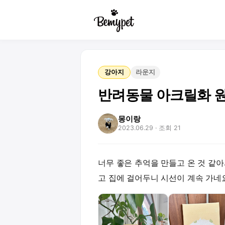
강아지
라운지
반려동물 아크릴화 
몽이랑
2023.06.29
· 조회 21
너무 좋은 추억을 만들고 온 것 같아
고 집에 걸어두니 시선이 계속 가네요