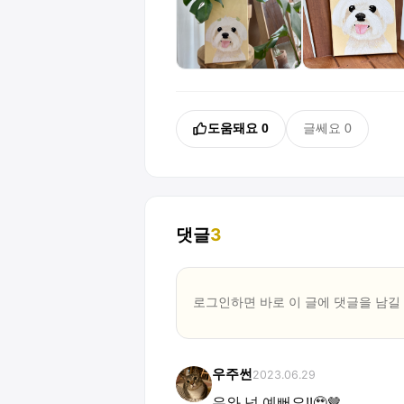
도움돼요
0
글쎄요
0
댓글
3
로그인하면 바로 이 글에
댓글
을 남길
우주썬
2023.06.29
우와 넘 예뻐요!!🥹🤎