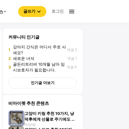
로그인
스
글쓰기
커뮤니티 인기글
강아지 간식은 어디서 주로 사
댓글 2
1
세요?
댓글 1
2
새로운 녀석
골든리트리버 10개월 남아 임
댓글 0
3
시보호자가 필요합니다.
인기글 더보기
비마이펫 추천 콘텐츠
고양이 키링 추천 10가지, 냥
덕후에게 선물로 주기에도 좋
hj.jung
아요!