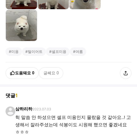
#
미용
#
털이어트
#
셀프미용
#
여름
도움돼요
0
글쎄요
0
댓글
1
삼하리하
2023.07.03
헉 말씀 안 하셨으면 셀프 미용인지 몰랐을 것 같아요..! 고
생해서 잘라주셨는데 석봉이도 시원해 했으면 좋겠네요
ㅎㅎㅎ