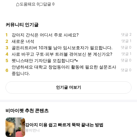
도움돼요
0
답글
0
커뮤니티 인기글
1
강아지 간식은 어디서 주로 사세요?
댓글 2
2
새로운 녀석
댓글 1
3
골든리트리버 10개월 남아 임시보호자가 필요합니다.
댓글 0
4
사료 바꾸고 구토·피부 트러블 겪어보신 분 계신가요?
댓글 1
5
펫니스태안 기자단을 모집합니다🐾
댓글 0
안녕하세요 대학교 창업동아리 활동에 필요한 설문조사
6
댓글 0
중입니다.
인기글 더보기
비마이펫 추천 콘텐츠
강아지 미용 쉽고 빠르게 뚝딱 끝내는 방법
몽이언니