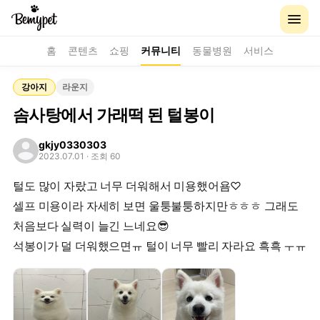
홈
콘텐츠
쇼핑
커뮤니티
동물병원
서비스
강아지
라운지
솜사탕에서 가래떡 된 털봉이
gkjy0330303
2023.07.01
· 조회 60
털도 많이 자랐고 너무 더워해서 미용했어욤♡
셀프 미용이라 자세히 보면 울퉁불퉁하지만ㅎㅎㅎ 그래도
처음보다 실력이 늘긴 느네요😎
석봉이가 덜 더워했으면ㅠ 털이 너무 빨리 자라요 흑흑 ㅜㅠ