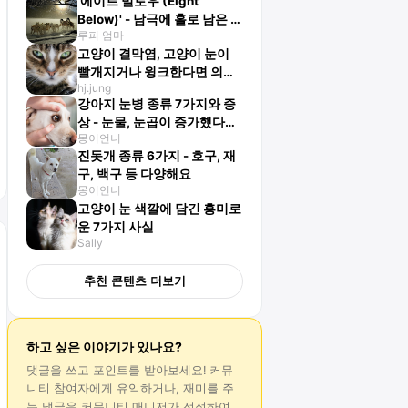
'에이트 빌로우 (Eight
Below)' - 남극에 홀로 남은 썰
루피 엄마
매견들의 생존기
고양이 결막염, 고양이 눈이
빨개지거나 윙크한다면 의심
hj.jung
해야 해요!
강아지 눈병 종류 7가지와 증
상 - 눈물, 눈곱이 증가했다면
몽이언니
의심해야 해요
진돗개 종류 6가지 - 호구, 재
구, 백구 등 다양해요
몽이언니
고양이 눈 색깔에 담긴 흥미로
운 7가지 사실
Sally
추천 콘텐츠 더보기
하고 싶은 이야기가 있나요?
댓글
을 쓰고 포인트를 받아보세요! 커뮤
니티 참여자에게 유익하거나, 재미를 주
는
댓글
은 커뮤니티 매니저가 선정하여