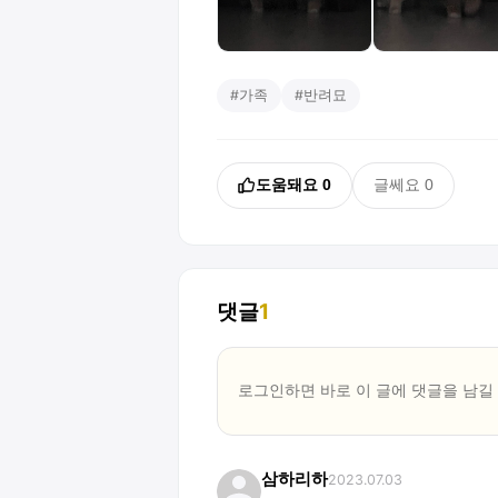
#
가족
#
반려묘
도움돼요
0
글쎄요
0
댓글
1
로그인하면 바로 이 글에
댓글
을 남길
삼하리하
2023.07.03