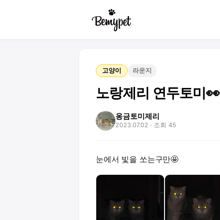
고양이
라운지
노랑제리 연두토미👀
옹금토미제리
2023.07.02
· 조회 45
눈에서 빛을 쏘는구만🤩