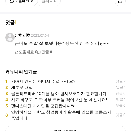
도움돼요
0
글쎄요
0
댓글
1
삼하리하
2023.07.04
금이도 주말 잘 보냈나옹? 행복한 한 주 되라냥~~
도움돼요
0
답글
0
커뮤니티 인기글
1
강아지 간식은 어디서 주로 사세요?
댓글 2
2
새로운 녀석
댓글 1
3
골든리트리버 10개월 남아 임시보호자가 필요합니다.
댓글 0
4
사료 바꾸고 구토·피부 트러블 겪어보신 분 계신가요?
댓글 1
5
펫니스태안 기자단을 모집합니다🐾
댓글 0
안녕하세요 대학교 창업동아리 활동에 필요한 설문조사
6
댓글 0
중입니다.