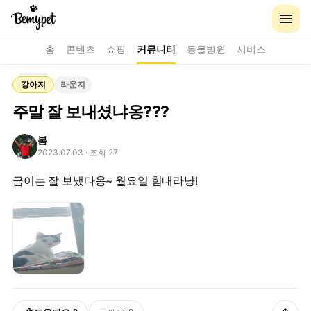
홈
콘텐츠
쇼핑
커뮤니티
동물병원
서비스
강아지
라운지
주말 잘 보내셨냐옹???
봄
2023.07.03
· 조회 27
금이는 잘 보냈다옹~ 월요일 힘내라냥!