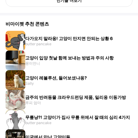
인기글 더보기
비마이펫 추천 콘텐츠
다가오지 말라옹! 고양이 만지면 안되는 상황 6
butter pancake
고양이 입양 첫날 함께 보내는 방법과 주의 사항
몽이언니
고양이 레볼루션, 들어보셨냐옹?
Sally
금주의 반려동물 크라우드펀딩 제품, 밀리옹 이동가방
루피 엄마
무릎냥?! 고양이가 집사 무릎 위에서 잘 때의 심리 4가지
butter pancake
미국에서 만난 고양이들