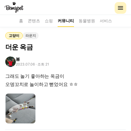
홈
콘텐츠
쇼핑
커뮤니티
동물병원
서비스
고양이
라운지
더운 옥금
봄
2023.07.06
· 조회 21
그래도 놀기 좋아하는 옥금이
오뎅꼬치로 놀이하고 뻗었어요 ㅎㅎ