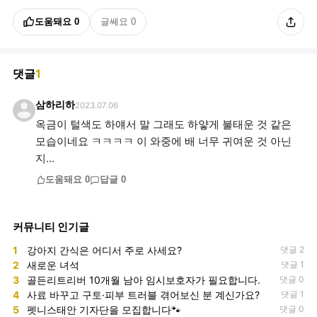
도움돼요
0
글쎄요
0
댓글
1
삼하리하
2023.07.06
옥금이 털색도 하얘서 말 그래도 하얗게 불태운 것 같은
모습이네요 ㅋㅋㅋㅋ 이 와중에 배 너무 귀여운 것 아닌
지...
도움돼요
0
답글
0
커뮤니티 인기글
1
강아지 간식은 어디서 주로 사세요?
댓글 2
2
새로운 녀석
댓글 1
3
골든리트리버 10개월 남아 임시보호자가 필요합니다.
댓글 0
4
사료 바꾸고 구토·피부 트러블 겪어보신 분 계신가요?
댓글 1
5
펫니스태안 기자단을 모집합니다🐾
댓글 0