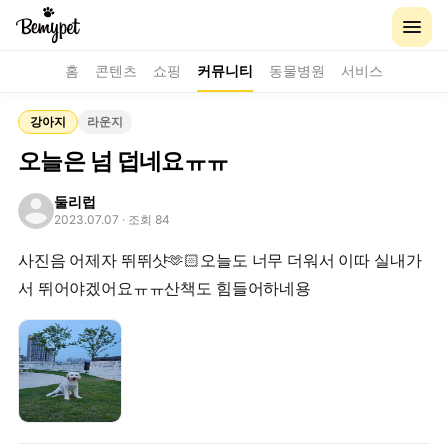
홈
콘텐츠
쇼핑
커뮤니티
동물병원
서비스
강아지
라운지
오늘은 넘 덥네요ㅠㅠ
둘리럽
2023.07.07
· 조회 84
사진음 어제자 뛰뛰샷🫶🏻오늘도 너무 더워서 이따 실내가
서 뛰어야겠어요ㅠㅠ산책도 힘들어하네용