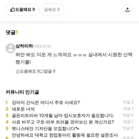
도움돼요
0
글쎄요
0
댓글
1
삼하리하
2023.07.10
혀만 봐도 더운 게 느껴져요 ㅠㅠㅠ 실내에서 시원한 산책
했기를!
도움돼요
0
답글
0
커뮤니티 인기글
1
강아지 간식은 어디서 주로 사세요?
댓글 2
2
새로운 녀석
댓글 1
3
골든리트리버 10개월 남아 임시보호자가 필요합니다.
댓글 0
4
사료 바꾸고 구토·피부 트러블 겪어보신 분 계신가요?
댓글 1
5
펫니스태안 기자단을 모집합니다🐾
댓글 0
안녕하세요 대학교 창업동아리 활동에 필요한 설문조사
6
댓글 0