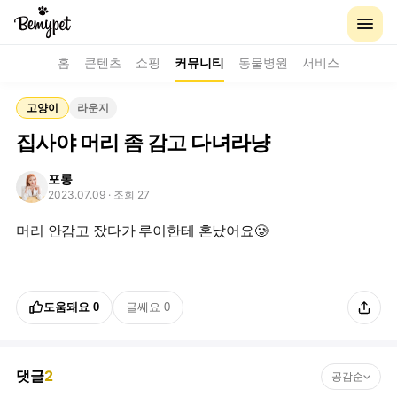
홈
콘텐츠
쇼핑
커뮤니티
동물병원
서비스
고양이
라운지
집사야 머리 좀 감고 다녀라냥
포롱
2023.07.09
· 조회 27
머리 안감고 잤다가 루이한테 혼났어요🥲
도움돼요
0
글쎄요
0
댓글
2
공감순