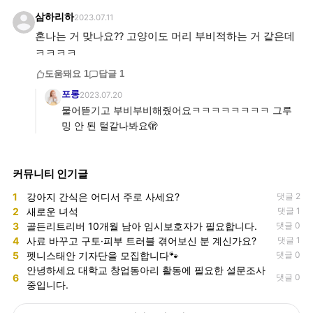
삼하리하
2023.07.11
혼나는 거 맞나요?? 고양이도 머리 부비적하는 거 같은데
ㅋㅋㅋㅋ
도움돼요
1
답글
1
포롱
2023.07.20
물어뜯기고 부비부비해줬어요ㅋㅋㅋㅋㅋㅋㅋㅋ 그루
밍 안 된 털같나봐요🫣
커뮤니티 인기글
1
강아지 간식은 어디서 주로 사세요?
댓글 2
2
새로운 녀석
댓글 1
3
골든리트리버 10개월 남아 임시보호자가 필요합니다.
댓글 0
4
사료 바꾸고 구토·피부 트러블 겪어보신 분 계신가요?
댓글 1
5
펫니스태안 기자단을 모집합니다🐾
댓글 0
안녕하세요 대학교 창업동아리 활동에 필요한 설문조사
6
댓글 0
중입니다.