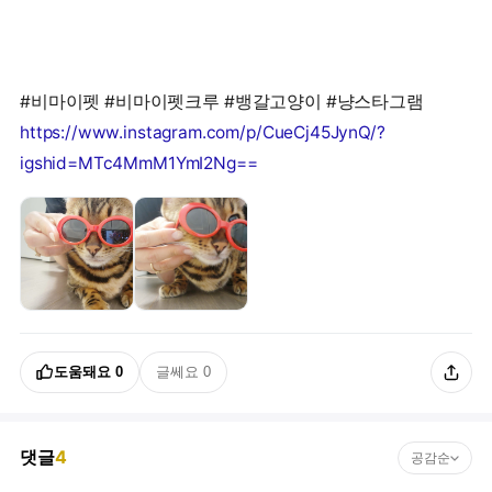
https://www.instagram.com/p/CueCj45JynQ/?
igshid=MTc4MmM1YmI2Ng==
도움돼요
0
글쎄요
0
댓글
4
공감순