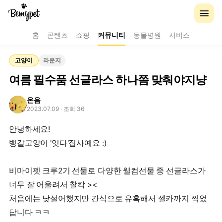
홈
콘텐츠
쇼핑
커뮤니티
동물병원
서비스
고양이
라운지
여름 필수품 선글라스 하나쯤 맞춰야지냥
온음
2023.07.09
· 조회 36
안녕하세요!
뱅갈고양이 '잇다'집사예요 :)
비마이펫 크루2기 선물로 다양한 웰컴선물 중 선글라스가
너무 잘 어울려서 찰칵 ><
처음에는 낮설어했지만 간식으로 유혹해서 셀카까지 찍었
답니다 ㅋㅋ