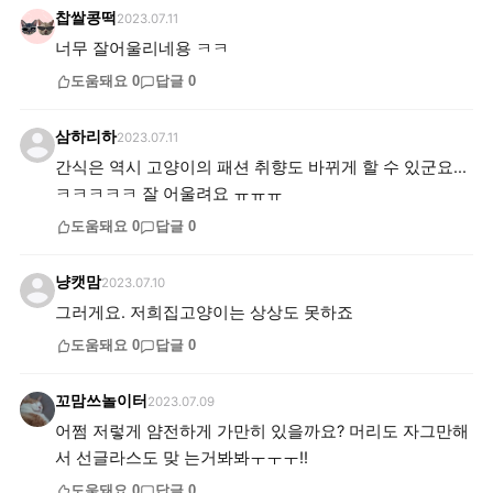
찹쌀콩떡
2023.07.11
너무 잘어울리네용 ㅋㅋ
도움돼요
0
답글
0
삼하리하
2023.07.11
간식은 역시 고양이의 패션 취향도 바뀌게 할 수 있군요...
ㅋㅋㅋㅋㅋ 잘 어울려요 ㅠㅠㅠ
도움돼요
0
답글
0
냥캣맘
2023.07.10
그러게요. 저희집고양이는 상상도 못하죠
도움돼요
0
답글
0
꼬맘쓰놀이터
2023.07.09
어쩜 저렇게 얌전하게 가만히 있을까요? 머리도 자그만해
서 선글라스도 맞 는거봐봐ㅜㅜㅜ!!
도움돼요
0
답글
0