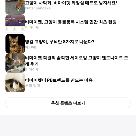
고양이 사막화, 비마이펫 화장실 매트로 방지해요!
butter pancake
비마이펫, 고양이 동물등록 시스템 민간 최초 런칭
비마이펫
뱅갈 고양이, 무늬만 8가지로 나뉜다?
hj.jung
비마이펫 직원의 솔직한 세이오앙 고양이 벤토나이트 모
래 후기
비마이펫
비마이펫이 PB브랜드를 만드는 이유
루피 엄마
추천 콘텐츠 더보기