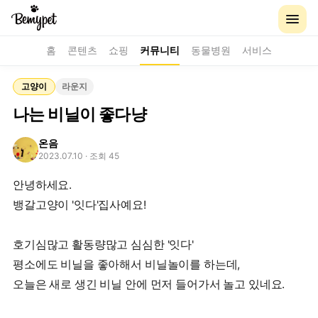
홈
콘텐츠
쇼핑
커뮤니티
동물병원
서비스
고양이
라운지
나는 비닐이 좋다냥
온음
2023.07.10
· 조회 45
안녕하세요.
뱅갈고양이 '잇다'집사예요!
호기심많고 활동량많고 심심한 '잇다'
평소에도 비닐을 좋아해서 비닐놀이를 하는데,
오늘은 새로 생긴 비닐 안에 먼저 들어가서 놀고 있네요.