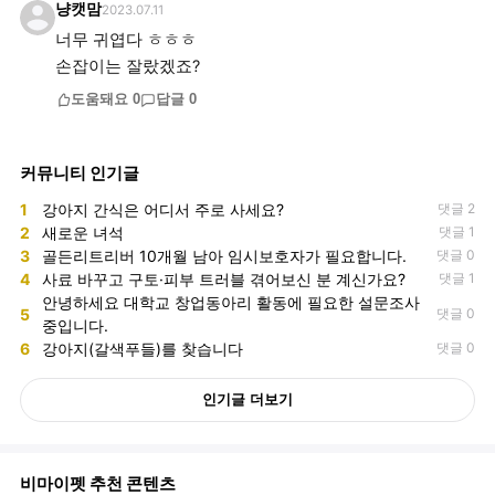
냥캣맘
2023.07.11
너무 귀엽다 ㅎㅎㅎ
손잡이는 잘랐겠죠?
도움돼요
0
답글
0
커뮤니티 인기글
1
강아지 간식은 어디서 주로 사세요?
댓글 2
2
새로운 녀석
댓글 1
3
골든리트리버 10개월 남아 임시보호자가 필요합니다.
댓글 0
4
사료 바꾸고 구토·피부 트러블 겪어보신 분 계신가요?
댓글 1
안녕하세요 대학교 창업동아리 활동에 필요한 설문조사
5
댓글 0
중입니다.
6
강아지(갈색푸들)를 찾습니다
댓글 0
인기글 더보기
비마이펫 추천 콘텐츠