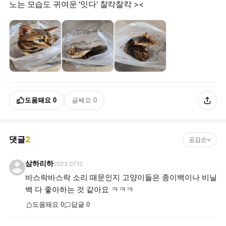
도움돼요
0
글쎄요
0
댓글
2
공감순
삼하리하
2023.07.12
바스락바스락 소리 때문인지 고양이들은 종이백이나 비닐
백 다 좋아하는 것 같아요 ㅋㅋㅋ
도움돼요
0
답글
0