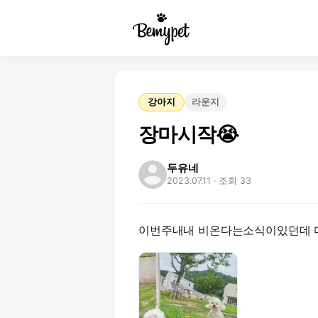
강아지
라운지
장마시작😭
두유네
2023.07.11
· 조회 33
이번주내내 비온다는소식이있던데 