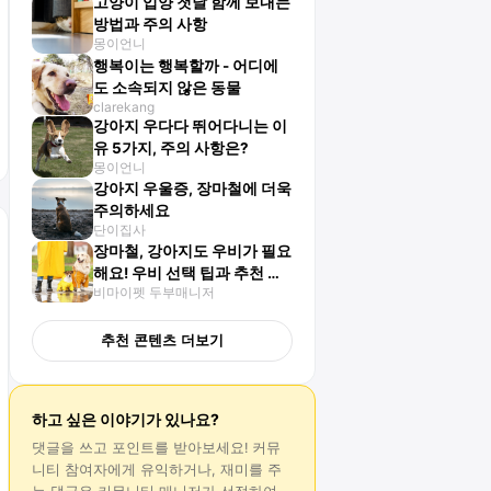
고양이 입양 첫날 함께 보내는
방법과 주의 사항
몽이언니
행복이는 행복할까 - 어디에
도 소속되지 않은 동물
clarekang
강아지 우다다 뛰어다니는 이
유 5가지, 주의 사항은?
몽이언니
강아지 우울증, 장마철에 더욱
주의하세요
단이집사
장마철, 강아지도 우비가 필요
해요! 우비 선택 팁과 추천 제
비마이펫 두부매니저
품 3가지
추천 콘텐츠 더보기
하고 싶은 이야기가 있나요?
댓글
을 쓰고 포인트를 받아보세요! 커뮤
니티 참여자에게 유익하거나, 재미를 주