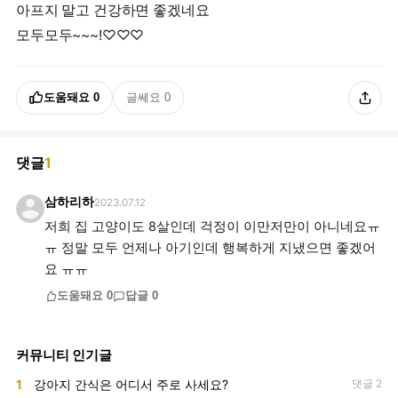
아프지 말고 건강하면 좋겠네요
모두모두~~~!♡♡♡
도움돼요
0
글쎄요
0
댓글
1
삼하리하
2023.07.12
저희 집 고양이도 8살인데 걱정이 이만저만이 아니네요ㅠ
ㅠ 정말 모두 언제나 아기인데 행복하게 지냈으면 좋겠어
요 ㅠㅠ
도움돼요
0
답글
0
커뮤니티 인기글
1
강아지 간식은 어디서 주로 사세요?
댓글 2