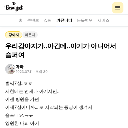
홈
콘텐츠
쇼핑
커뮤니티
동물병원
서비스
강아지
라운지
우리강아지가..아긴데..아기가 아니어서
슬퍼여
마라
2023.07.11
· 조회 30
벌써7살..ㅎㅎ
저한테는 언제나 아기지만..
이젠 병원을 가면
이제7살이니까... 로 시작되는 증상이 생겨서
슬프네요.ㅠㅠ
영원한 나의 아기