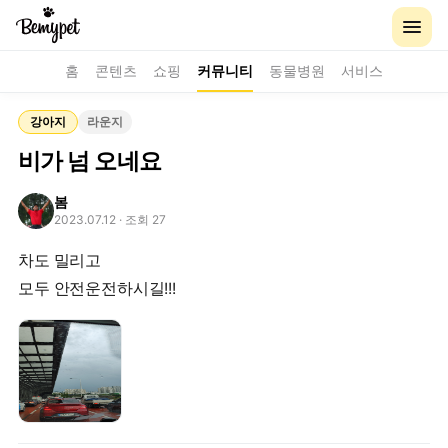
홈
콘텐츠
쇼핑
커뮤니티
동물병원
서비스
강아지
라운지
비가 넘 오네요
봄
2023.07.12
· 조회 27
차도 밀리고
모두 안전운전하시길!!!