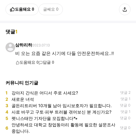
도움돼요
0
글쎄요
0
댓글
1
삼하리하
2023.07.13
비 오는 요즘 같은 시기에 다들 안전운전하세요..!!
도움돼요
0
답글
0
커뮤니티 인기글
1
강아지 간식은 어디서 주로 사세요?
댓글 2
2
새로운 녀석
댓글 1
3
골든리트리버 10개월 남아 임시보호자가 필요합니다.
댓글 0
4
사료 바꾸고 구토·피부 트러블 겪어보신 분 계신가요?
댓글 1
5
펫니스태안 기자단을 모집합니다🐾
댓글 0
안녕하세요 대학교 창업동아리 활동에 필요한 설문조사
6
댓글 0
중입니다.