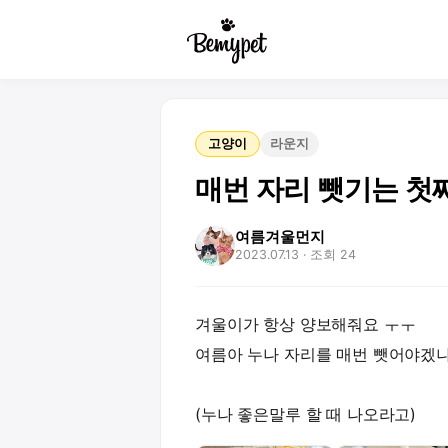
고양이
라운지
매번 자리 뺏기는 첫
여름겨울먼지
2023.07.13
· 조회 24
겨울이가 항상 양보해줘요 ㅜㅜ
여름아 누나 자리를 매번 뺏어야겠냐..
(누나 좋은말루 할 때 나오라고)