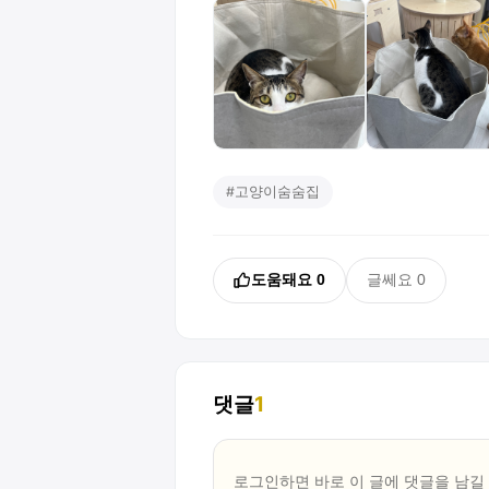
#
고양이숨숨집
도움돼요
0
글쎄요
0
댓글
1
로그인하면 바로 이 글에
댓글
을 남길