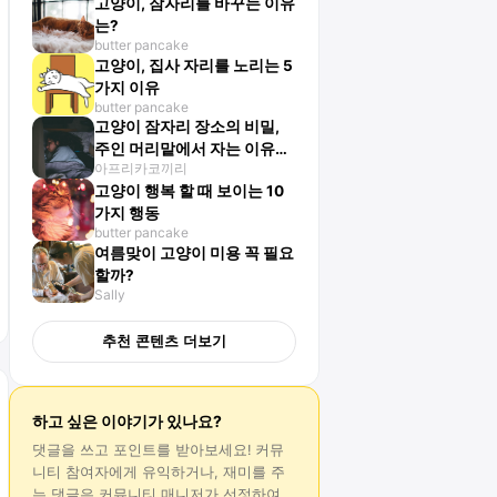
고양이, 잠자리를 바꾸는 이유
는?
butter pancake
고양이, 집사 자리를 노리는 5
가지 이유
butter pancake
고양이 잠자리 장소의 비밀,
주인 머리맡에서 자는 이유
아프리카코끼리
는?
고양이 행복 할 때 보이는 10
가지 행동
butter pancake
여름맞이 고양이 미용 꼭 필요
할까?
Sally
추천 콘텐츠 더보기
하고 싶은 이야기가 있나요?
댓글
을 쓰고 포인트를 받아보세요! 커뮤
니티 참여자에게 유익하거나, 재미를 주
는
댓글
은 커뮤니티 매니저가 선정하여