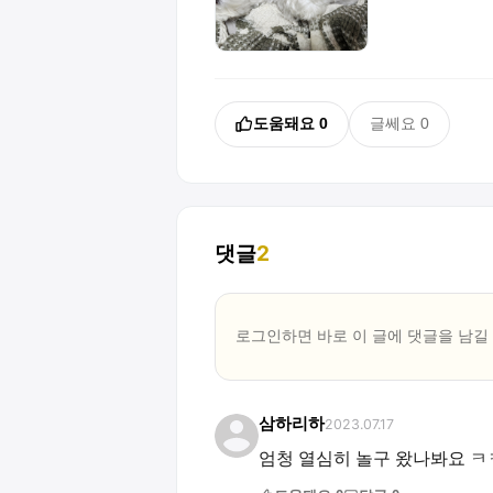
도움돼요
0
글쎄요
0
댓글
2
로그인하면 바로 이 글에
댓글
을 남길
삼하리하
2023.07.17
엄청 열심히 놀구 왔나봐요 ㅋ