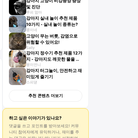
강아지 고양이 비강종양 증상
및 진단
루피 엄마
강아지 실내 놀이 추천 제품
10가지 - 실내 놀이 종류는?
콩이네
고양이 무는 버릇, 감염으로
위험할 수 있어요!
Sally
강아지 정수기 추천 제품 12가
지 - 강아지도 깨끗한 물을 좋
몽이언니
아해요
강아지 터그놀이, 안전하고 재
미있게 즐기기
스피댇
추천 콘텐츠 더보기
하고 싶은 이야기가 있나요?
댓글
을 쓰고 포인트를 받아보세요! 커뮤
니티 참여자에게 유익하거나, 재미를 주