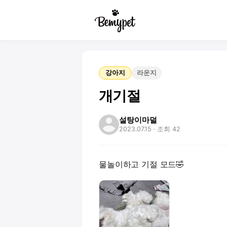
강아지
라운지
개기절
설탕이마덜
2023.07.15
· 조회 42
물놀이하고 기절 모드🤣