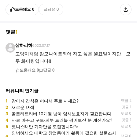
도움돼요
0
글쎄요
0
댓글
1
삼하리하
2023.07.17
고양이처럼 암모나이트되어 자고 싶은 월요일이지만... 모
두 화이팅입니다!!
도움돼요
0
답글
0
커뮤니티 인기글
1
강아지 간식은 어디서 주로 사세요?
댓글 2
2
새로운 녀석
댓글 1
3
골든리트리버 10개월 남아 임시보호자가 필요합니다.
댓글 0
4
사료 바꾸고 구토·피부 트러블 겪어보신 분 계신가요?
댓글 1
5
펫니스태안 기자단을 모집합니다🐾
댓글 0
안녕하세요 대학교 창업동아리 활동에 필요한 설문조사
6
댓글 0