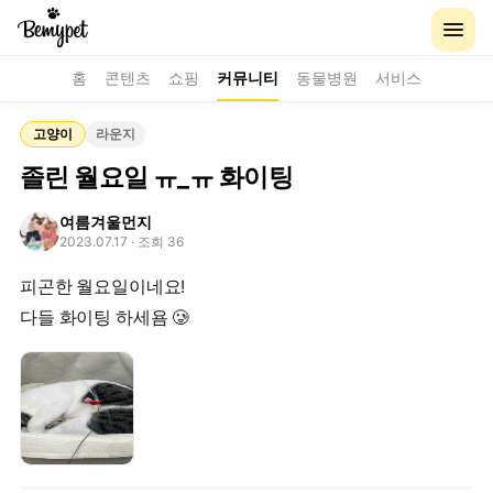
홈
콘텐츠
쇼핑
커뮤니티
동물병원
서비스
고양이
라운지
졸린 월요일 ㅠ_ㅠ 화이팅
여름겨울먼지
2023.07.17
· 조회 36
피곤한 월요일이네요!
다들 화이팅 하세욤 🥲