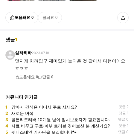
도움돼요
0
글쎄요
0
댓글
1
삼하리하
2023.07.18
멋지게 차려입구 재미있게 놀다온 것 같아서 다행이에요
ㅎㅎㅎ
도움돼요
0
답글
0
커뮤니티 인기글
1
강아지 간식은 어디서 주로 사세요?
댓글 2
2
새로운 녀석
댓글 1
3
골든리트리버 10개월 남아 임시보호자가 필요합니다.
댓글 0
4
사료 바꾸고 구토·피부 트러블 겪어보신 분 계신가요?
댓글 1
5
펫니스태안 기자단을 모집합니다🐾
댓글 0