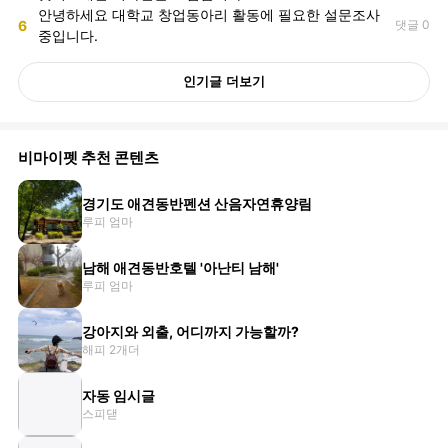
안녕하세요 대학교 창업동아리 활동에 필요한 설문조사
6
댓글 0
중입니다.
인기글 더보기
비마이펫 추천 콘텐츠
경기도 애견동반펜션 산음자연휴양림
루피 엄마
남해 애견동반호텔 '아난티 남해'
루피 엄마
강아지와 외출, 어디까지 가능할까?
해피 2개더
자동 임시글
스피댇