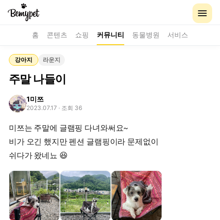
홈
콘텐츠
쇼핑
커뮤니티
동물병원
서비스
강아지
라운지
주말 나들이
1미쯔
2023.07.17
· 조회 36
미쯔는 주말에 글램핑 다녀와써요~
비가 오긴 했지만 펜션 글램핑이라 문제없이
쉬다가 왔네뇨 😆