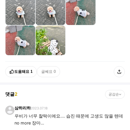
도움돼요
1
글쎄요
0
댓글
2
공감순
삼하리하
2023.07.18
우비가 너무 찰떡이에요.... 습진 때문에 고생도 많을 텐데
no more 장마...