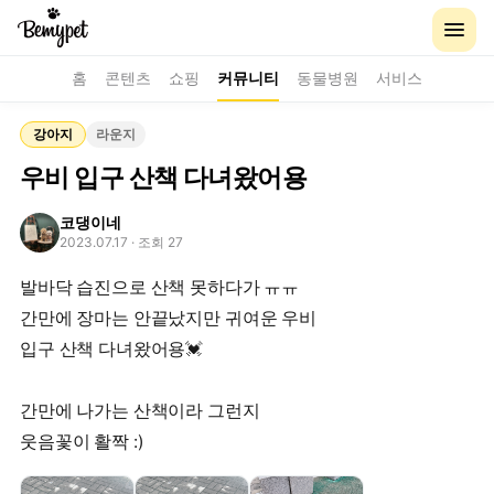
홈
콘텐츠
쇼핑
커뮤니티
동물병원
서비스
강아지
라운지
우비 입구 산책 다녀왔어용
코댕이네
2023.07.17
· 조회 27
발바닥 습진으로 산책 못하다가 ㅠㅠ
간만에 장마는 안끝났지만 귀여운 우비
입구 산책 다녀왔어용💓
간만에 나가는 산책이라 그런지
웃음꽃이 활짝 :)