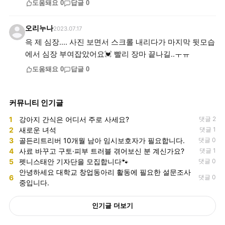
도움돼요
0
답글
0
오리누나
2023.07.17
윽 제 심장.... 사진 보면서 스크롤 내리다가 마지막 뒷모습
에서 심장 부여잡았어요💓 빨리 장마 끝나길..ㅜㅠ
도움돼요
0
답글
0
커뮤니티 인기글
1
강아지 간식은 어디서 주로 사세요?
댓글 2
2
새로운 녀석
댓글 1
3
골든리트리버 10개월 남아 임시보호자가 필요합니다.
댓글 0
4
사료 바꾸고 구토·피부 트러블 겪어보신 분 계신가요?
댓글 1
5
펫니스태안 기자단을 모집합니다🐾
댓글 0
안녕하세요 대학교 창업동아리 활동에 필요한 설문조사
6
댓글 0
중입니다.
인기글 더보기