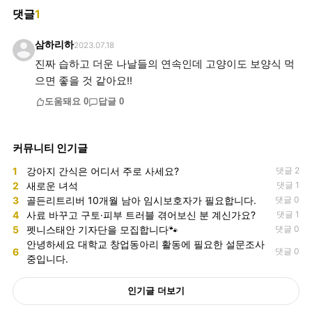
댓글
1
삼하리하
2023.07.18
진짜 습하고 더운 나날들의 연속인데 고양이도 보양식 먹
으면 좋을 것 같아요!!
도움돼요
0
답글
0
커뮤니티 인기글
1
강아지 간식은 어디서 주로 사세요?
댓글 2
2
새로운 녀석
댓글 1
3
골든리트리버 10개월 남아 임시보호자가 필요합니다.
댓글 0
4
사료 바꾸고 구토·피부 트러블 겪어보신 분 계신가요?
댓글 1
5
펫니스태안 기자단을 모집합니다🐾
댓글 0
안녕하세요 대학교 창업동아리 활동에 필요한 설문조사
6
댓글 0
중입니다.
인기글 더보기