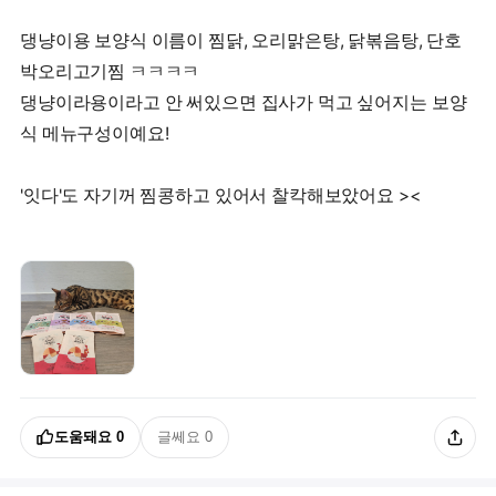
댕냥이용 보양식 이름이 찜닭, 오리맑은탕, 닭볶음탕, 단호
박오리고기찜 ㅋㅋㅋㅋ
댕냥이라용이라고 안 써있으면 집사가 먹고 싶어지는 보양
식 메뉴구성이예요!
'잇다'도 자기꺼 찜콩하고 있어서 찰칵해보았어요 ><
도움돼요
0
글쎄요
0