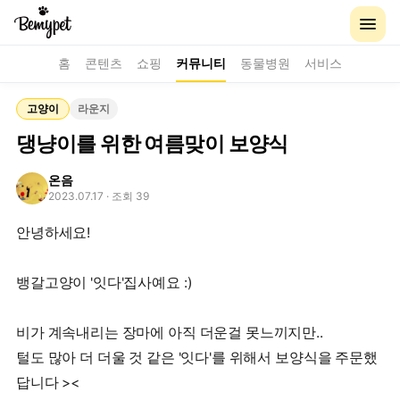
홈
콘텐츠
쇼핑
커뮤니티
동물병원
서비스
고양이
라운지
댕냥이를 위한 여름맞이 보양식
온음
2023.07.17
· 조회 39
안녕하세요!
뱅갈고양이 '잇다'집사예요 :)
비가 계속내리는 장마에 아직 더운걸 못느끼지만..
털도 많아 더 더울 것 같은 '잇다'를 위해서 보양식을 주문했
답니다 ><