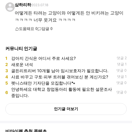
삼하리하
2023.07.18
어떻게든 타려는 고양이와 어떻게든 안 비키려는 고양이
ㅋㅋㅋㅋ 너무 웃겨요 ㅋㅋㅋㅋ
도움돼요
0
답글
0
커뮤니티 인기글
1
강아지 간식은 어디서 주로 사세요?
댓글 2
2
새로운 녀석
댓글 1
3
골든리트리버 10개월 남아 임시보호자가 필요합니다.
댓글 0
4
사료 바꾸고 구토·피부 트러블 겪어보신 분 계신가요?
댓글 1
5
펫니스태안 기자단을 모집합니다🐾
댓글 0
안녕하세요 대학교 창업동아리 활동에 필요한 설문조사
6
댓글 0
중입니다.
인기글 더보기
비마이펫 추천 콘텐츠