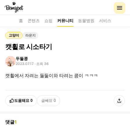
홈
콘텐츠
쇼핑
커뮤니티
동물병원
서비스
고양이
라운지
캣휠로 시소타기
두둘콩
2023.07.17
· 조회 36
캣휠에서 자려는 둘둘이와 타려는 콩이 ㅋㅋㅋ
도움돼요
0
글쎄요
0
댓글
1