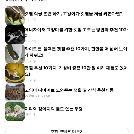
캣휠 적응 훈련 하기, 고양이가 캣휠을 처음 써본다면?
hj.jung
에너자이저 고양이를 위한 캣휠 고르는 방법과 추천 10가
지
hj.jung
화이트톤, 블랙톤 캣휠 추천 10가지, 집안을 더 넓어 보이
게 해줘요!
hj.jung
캣휠 추천 10가지, 가성비 좋은 10만 원 이하 제품도 있어
요!
hj.jung
고양이 다이어트 도와주는 캣휠 및 간식 추천제품
butter pancake
치타와 강아지의 둘도 없는 우정
이주리
추천 콘텐츠 더보기