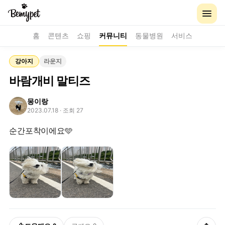
홈
콘텐츠
쇼핑
커뮤니티
동물병원
서비스
강아지
라운지
바람개비 말티즈
몽이랑
2023.07.18
· 조회 27
순간포착이에요🩵