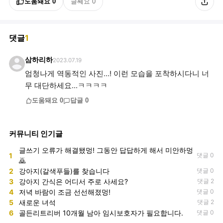
도움돼요
0
글쎄요
0
댓글
1
삼하리하
2023.07.19
엄청나게 역동적인 사진...! 이런 모습을 포착하시다니 너
무 대단하세요...ㅋㅋㅋㅋ
도움돼요
0
답글
0
커뮤니티 인기글
글쓰기 오류가 해결됐멍! 그동안 답답하게 해서 미안하멍
1
댓글 0
🙇
2
강아지(갈색푸들)를 찾습니다
댓글 0
3
강아지 간식은 어디서 주로 사세요?
댓글 2
4
저녁 바람이 조금 선선해졌멍!
댓글 0
5
새로운 녀석
댓글 2
6
골든리트리버 10개월 남아 임시보호자가 필요합니다.
댓글 0