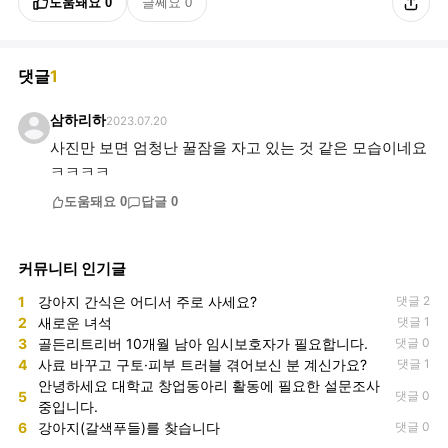
도움돼요
0
글쎄요
0
댓글
1
삼하리하
2023.07.20
사진만 보면 엄청난 꿀잠을 자고 있는 것 같은 모습이네요
ㅋㅋㅋㅋ
도움돼요
0
답글
0
커뮤니티 인기글
1
강아지 간식은 어디서 주로 사세요?
댓글 2
2
새로운 녀석
댓글 1
3
골든리트리버 10개월 남아 임시보호자가 필요합니다.
댓글 0
4
사료 바꾸고 구토·피부 트러블 겪어보신 분 계신가요?
댓글 1
안녕하세요 대학교 창업동아리 활동에 필요한 설문조사
5
댓글 0
중입니다.
6
강아지(갈색푸들)를 찾습니다
댓글 0