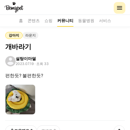
홈
콘텐츠
쇼핑
커뮤니티
동물병원
서비스
강아지
라운지
개바라기
설탕이마덜
2023.07.19
· 조회 33
편한듯? 불편한듯?