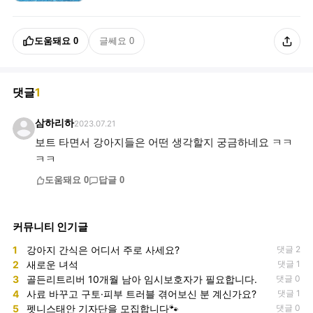
도움돼요
0
글쎄요
0
댓글
1
삼하리하
2023.07.21
보트 타면서 강아지들은 어떤 생각할지 궁금하네요 ㅋㅋ
ㅋㅋ
도움돼요
0
답글
0
커뮤니티 인기글
1
강아지 간식은 어디서 주로 사세요?
댓글 2
2
새로운 녀석
댓글 1
3
골든리트리버 10개월 남아 임시보호자가 필요합니다.
댓글 0
4
사료 바꾸고 구토·피부 트러블 겪어보신 분 계신가요?
댓글 1
5
펫니스태안 기자단을 모집합니다🐾
댓글 0