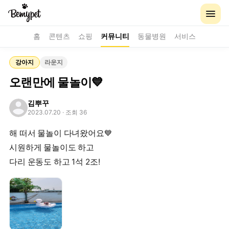
홈
콘텐츠
쇼핑
커뮤니티
동물병원
서비스
강아지
라운지
오랜만에 물놀이💙
김뿌꾸
2023.07.20
· 조회 36
해 떠서 물놀이 다녀왔어요💙
시원하게 물놀이도 하고
다리 운동도 하고 1석 2조!