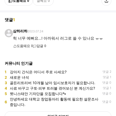
도움돼요
0
글쎄요
0
댓글
1
삼하리하
2023.07.24
헉 너무 예뻐요...! 아까워서 러그로 쓸 수 있나요 ㅠㅠ
도움돼요
0
답글
0
커뮤니티 인기글
1
강아지 간식은 어디서 주로 사세요?
댓글 2
2
새로운 녀석
댓글 1
3
골든리트리버 10개월 남아 임시보호자가 필요합니다.
댓글 0
4
사료 바꾸고 구토·피부 트러블 겪어보신 분 계신가요?
댓글 1
5
펫니스태안 기자단을 모집합니다🐾
댓글 0
안녕하세요 대학교 창업동아리 활동에 필요한 설문조사
6
댓글 0
중입니다.