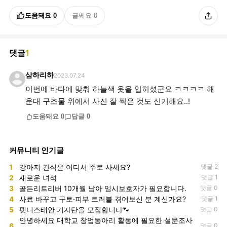
도움돼요
0
글쎄요
0
댓글
1
삼하리하
2023.07.24
이번에 바다에 맞춰 하늘색 옷을 입히셨군요 ㅋㅋㅋㅋ 해
운대 구조물 위에서 사진 잘 찍은 것도 신기해요..!
도움돼요
0
답글
0
커뮤니티 인기글
1
강아지 간식은 어디서 주로 사세요?
댓글 2
2
새로운 녀석
댓글 1
3
골든리트리버 10개월 남아 임시보호자가 필요합니다.
댓글 0
4
사료 바꾸고 구토·피부 트러블 겪어보신 분 계신가요?
댓글 1
5
펫니스태안 기자단을 모집합니다🐾
댓글 0
안녕하세요 대학교 창업동아리 활동에 필요한 설문조사
6
댓글 0