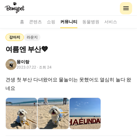
홈
콘텐츠
쇼핑
커뮤니티
동물병원
서비스
강아지
라운지
여름엔 부산💙
몽이랑
2023.07.22
· 조회 24
견생 첫 부산 다녀왔어요 물놀이는 못했어도 열심히 놀다 왔
네요