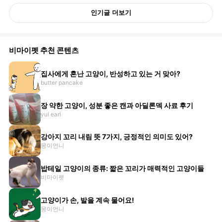
인기글 더보기
비마이펫 추천 콘텐츠
집사에게 혼난 고양이, 반성하고 있는 거 맞아?
butter pancake
장 약한 고양이, 성분 좋은 캔과 아딜론덱 사료 후기
yul earl
강아지 꼬리 내림 뜻 7가지, 긍정적인 의미도 있어?
몽이언니
밥테일 고양이의 종류: 짧은 꼬리가 매력적인 고양이들
비마이펫
고양이가 손, 발을 계속 물어요!
몽이언니