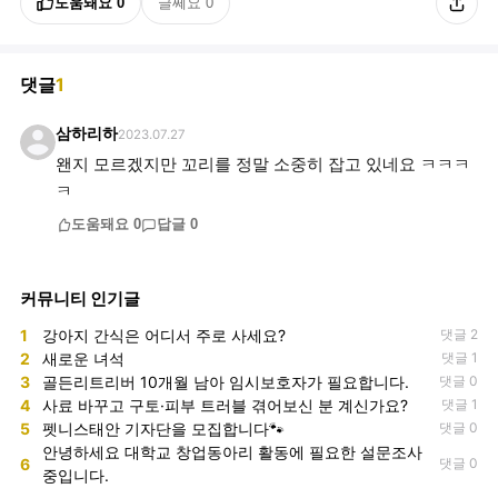
도움돼요
0
글쎄요
0
댓글
1
삼하리하
2023.07.27
왠지 모르겠지만 꼬리를 정말 소중히 잡고 있네요 ㅋㅋㅋ
ㅋ
도움돼요
0
답글
0
커뮤니티 인기글
1
강아지 간식은 어디서 주로 사세요?
댓글 2
2
새로운 녀석
댓글 1
3
골든리트리버 10개월 남아 임시보호자가 필요합니다.
댓글 0
4
사료 바꾸고 구토·피부 트러블 겪어보신 분 계신가요?
댓글 1
5
펫니스태안 기자단을 모집합니다🐾
댓글 0
안녕하세요 대학교 창업동아리 활동에 필요한 설문조사
6
댓글 0
중입니다.