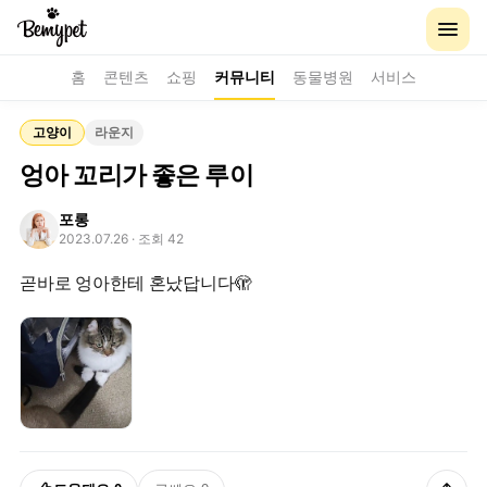
홈
콘텐츠
쇼핑
커뮤니티
동물병원
서비스
고양이
라운지
엉아 꼬리가 좋은 루이
포롱
2023.07.26
· 조회 42
곧바로 엉아한테 혼났답니다🫣