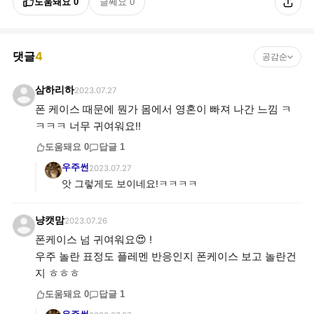
도움돼요
0
글쎄요
0
댓글
4
공감순
삼하리하
2023.07.27
폰 케이스 때문에 뭔가 몸에서 영혼이 빠져 나간 느낌 ㅋ
ㅋㅋㅋ 너무 귀여워요!!
도움돼요
0
답글
1
우주썬
2023.07.27
앗 그렇게도 보이네요!ㅋㅋㅋㅋ
냥캣맘
2023.07.26
폰케이스 넘 귀여워요😍 !
우주 놀란 표정도 플레멘 반응인지 폰케이스 보고 놀란건
지 ㅎㅎㅎ
도움돼요
0
답글
1