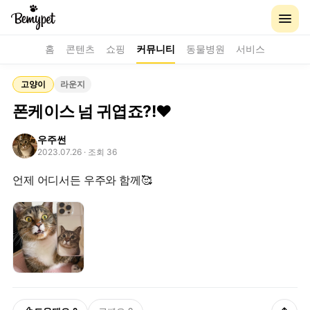
홈
콘텐츠
쇼핑
커뮤니티
동물병원
서비스
고양이
라운지
폰케이스 넘 귀엽죠?!♥︎
우주썬
2023.07.26
· 조회 36
언제 어디서든 우주와 함께🥰