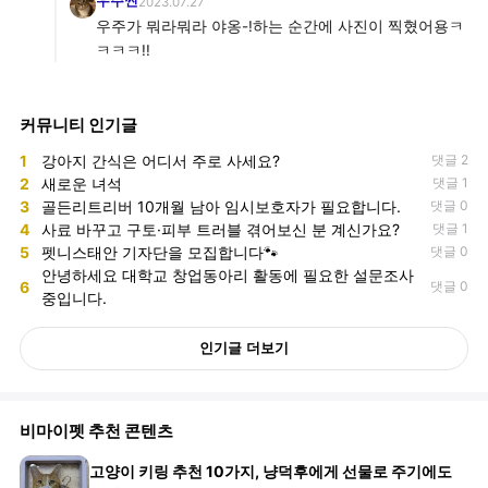
우주썬
2023.07.27
우주가 뭐라뭐라 야옹-!하는 순간에 사진이 찍혔어용ㅋ
ㅋㅋㅋ!!
커뮤니티 인기글
1
강아지 간식은 어디서 주로 사세요?
댓글 2
2
새로운 녀석
댓글 1
3
골든리트리버 10개월 남아 임시보호자가 필요합니다.
댓글 0
4
사료 바꾸고 구토·피부 트러블 겪어보신 분 계신가요?
댓글 1
5
펫니스태안 기자단을 모집합니다🐾
댓글 0
안녕하세요 대학교 창업동아리 활동에 필요한 설문조사
6
댓글 0
중입니다.
인기글 더보기
비마이펫 추천 콘텐츠
고양이 키링 추천 10가지, 냥덕후에게 선물로 주기에도