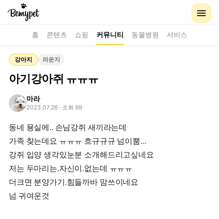
홈
콘텐츠
쇼핑
커뮤니티
동물병원
서비스
강아지
라운지
아기강아쥐 ㅠㅠㅠ
마라
2023.07.26
· 조회 69
동네 묭실에.. 손님강쥐 새끼라는데
가족 찾는데요 ㅠㅠㅠ 흐규규규 넘이뿜...
강쥐 입양 생각있눈분 소개해드리고싶네요
저는 두마리는.자신이.없는데 ㅠㅠㅠ
더크면 분양가기.힘들까바 맘쓰이네요
넘 귀여운것