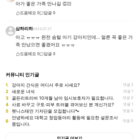
아가 좋은 가족 만나길 👏🏻
도움돼요
0
답글
0
삼하리하
2023.07.27
아고 ㅠㅠㅠ 완전 솜털 아기 강아지인데... 얼른 꼭 좋은 가
족 만났으면 좋겠어요 ㅠㅠㅠ
도움돼요
0
답글
0
커뮤니티 인기글
1
강아지 간식은 어디서 주로 사세요?
댓글 2
2
새로운 녀석
댓글 1
3
골든리트리버 10개월 남아 임시보호자가 필요합니다.
댓글 0
4
사료 바꾸고 구토·피부 트러블 겪어보신 분 계신가요?
댓글 1
5
펫니스태안 기자단을 모집합니다🐾
댓글 0
안녕하세요 대학교 창업동아리 활동에 필요한 설문조사
6
댓글 0
중입니다.
인기글 더보기