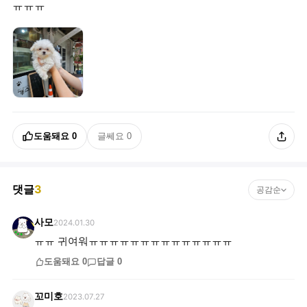
ㅠㅠㅠ
도움돼요
0
글쎄요
0
댓글
3
공감순
사모
2024.01.30
ㅠㅠ 귀여워ㅠㅠㅠㅠㅠㅠㅠㅠㅠㅠㅠㅠㅠㅠ
도움돼요
0
답글
0
꼬미호
2023.07.27