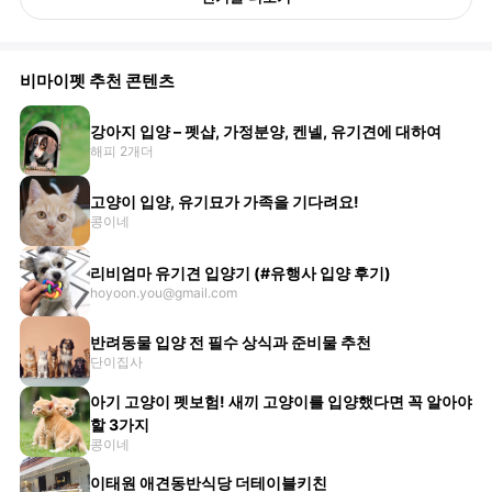
비마이펫 추천 콘텐츠
강아지 입양 – 펫샵, 가정분양, 켄넬, 유기견에 대하여
해피 2개더
고양이 입양, 유기묘가 가족을 기다려요!
콩이네
리비엄마 유기견 입양기 (#유행사 입양 후기)
hoyoon.you@gmail.com
반려동물 입양 전 필수 상식과 준비물 추천
단이집사
아기 고양이 펫보험! 새끼 고양이를 입양했다면 꼭 알아야
할 3가지
콩이네
이태원 애견동반식당 더테이블키친