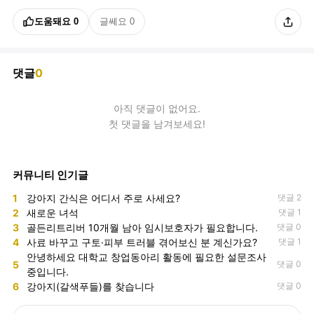
도움돼요
0
글쎄요
0
댓글
0
아직
댓글
이 없어요.
첫 댓글을 남겨보세요!
커뮤니티 인기글
1
강아지 간식은 어디서 주로 사세요?
댓글 2
2
새로운 녀석
댓글 1
3
골든리트리버 10개월 남아 임시보호자가 필요합니다.
댓글 0
4
사료 바꾸고 구토·피부 트러블 겪어보신 분 계신가요?
댓글 1
안녕하세요 대학교 창업동아리 활동에 필요한 설문조사
5
댓글 0
중입니다.
6
강아지(갈색푸들)를 찾습니다
댓글 0