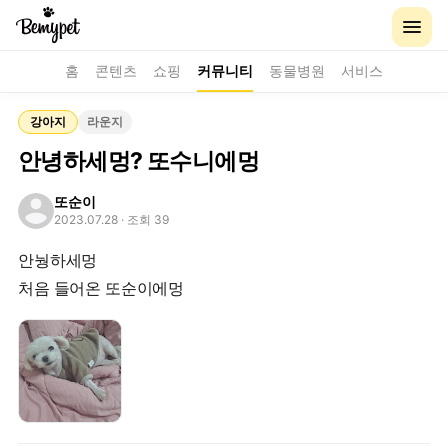
홈
콘텐츠
쇼핑
커뮤니티
동물병원
서비스
강아지
라운지
안녕하세멍? 또수니에멍
또순이
2023.07.28
· 조회 39
안눵하세멍
처음 들어온 또순이에멍