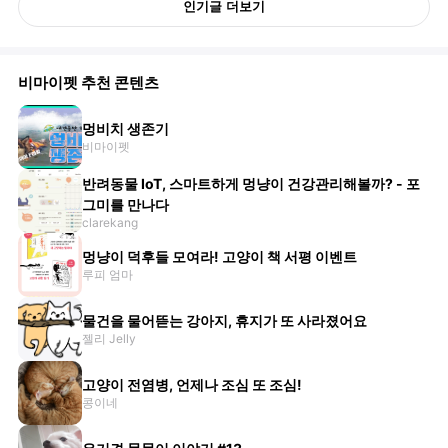
인기글 더보기
비마이펫 추천 콘텐츠
멍비치 생존기
비마이펫
반려동물 IoT, 스마트하게 멍냥이 건강관리해볼까? - 포
그미를 만나다
clarekang
멍냥이 덕후들 모여라! 고양이 책 서평 이벤트
루피 엄마
물건을 물어뜯는 강아지, 휴지가 또 사라졌어요
젤리 Jelly
고양이 전염병, 언제나 조심 또 조심!
콩이네