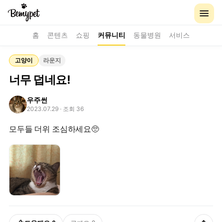
홈
콘텐츠
쇼핑
커뮤니티
동물병원
서비스
고양이
라운지
너무 덥네요!
우주썬
2023.07.29
· 조회 36
모두들 더위 조심하세요🥺