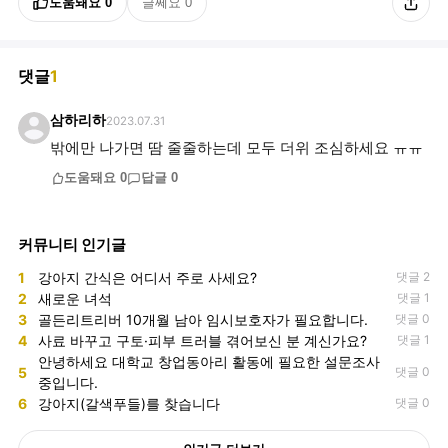
도움돼요
0
글쎄요
0
댓글
1
삼하리하
2023.07.31
밖에만 나가면 땀 줄줄하는데 모두 더위 조심하세요 ㅠㅠ
도움돼요
0
답글
0
커뮤니티 인기글
1
강아지 간식은 어디서 주로 사세요?
댓글 2
2
새로운 녀석
댓글 1
3
골든리트리버 10개월 남아 임시보호자가 필요합니다.
댓글 0
4
사료 바꾸고 구토·피부 트러블 겪어보신 분 계신가요?
댓글 1
안녕하세요 대학교 창업동아리 활동에 필요한 설문조사
5
댓글 0
중입니다.
6
강아지(갈색푸들)를 찾습니다
댓글 0