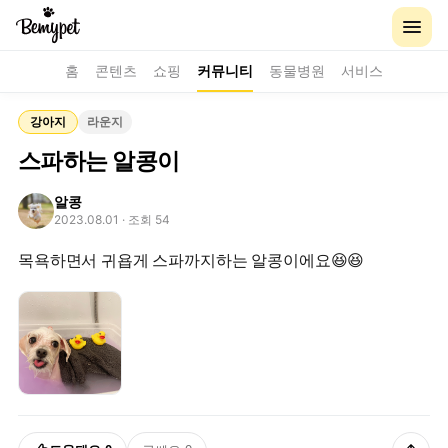
홈
콘텐츠
쇼핑
커뮤니티
동물병원
서비스
강아지
라운지
스파하는 알콩이
알콩
2023.08.01
· 조회 54
목욕하면서 귀욥게 스파까지하는 알콩이에요😆😆