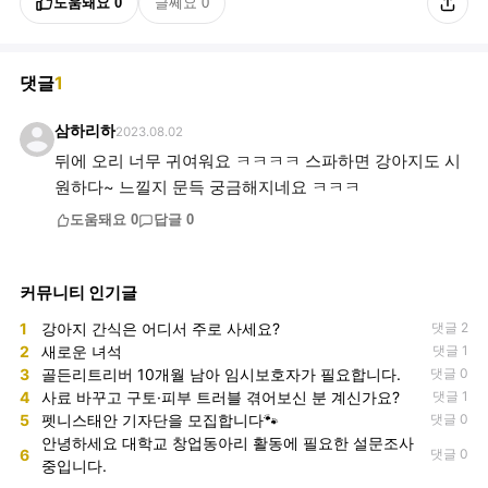
도움돼요
0
글쎄요
0
댓글
1
삼하리하
2023.08.02
뒤에 오리 너무 귀여워요 ㅋㅋㅋㅋ 스파하면 강아지도 시
원하다~ 느낄지 문득 궁금해지네요 ㅋㅋㅋ
도움돼요
0
답글
0
커뮤니티 인기글
1
강아지 간식은 어디서 주로 사세요?
댓글 2
2
새로운 녀석
댓글 1
3
골든리트리버 10개월 남아 임시보호자가 필요합니다.
댓글 0
4
사료 바꾸고 구토·피부 트러블 겪어보신 분 계신가요?
댓글 1
5
펫니스태안 기자단을 모집합니다🐾
댓글 0
안녕하세요 대학교 창업동아리 활동에 필요한 설문조사
6
댓글 0
중입니다.