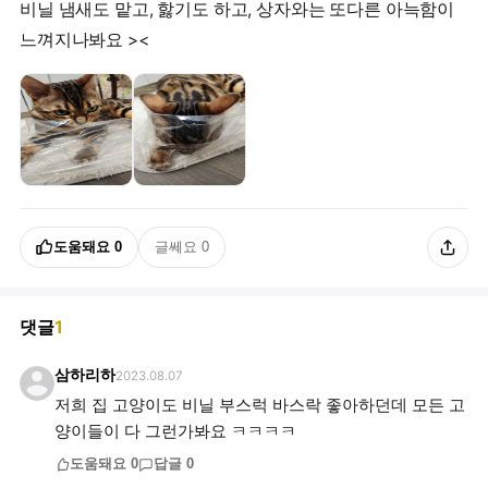
비닐 냄새도 맡고, 핧기도 하고, 상자와는 또다른 아늑함이
느껴지나봐요 ><
도움돼요
0
글쎄요
0
댓글
1
삼하리하
2023.08.07
저희 집 고양이도 비닐 부스럭 바스락 좋아하던데 모든 고
양이들이 다 그런가봐요 ㅋㅋㅋㅋ
도움돼요
0
답글
0