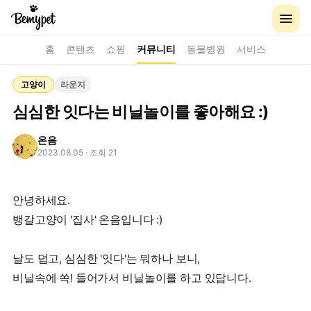
홈
콘텐츠
쇼핑
커뮤니티
동물병원
서비스
고양이
라운지
심심한 잇다는 비닐놀이를 좋아해요 :)
온음
2023.08.05
· 조회 21
안녕하세요.
뱅갈고양이 '집사' 온음입니다 :)
날도 덥고, 심심한 '잇다'는 뭐하나 보니,
비닐속에 쏙! 들어가서 비닐놀이를 하고 있답니다.