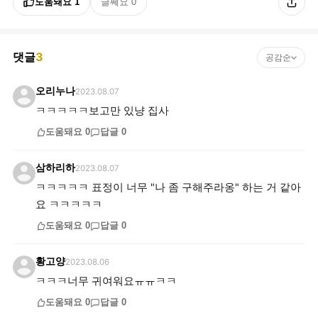
도움돼요
1
글쎄요
0
댓글
3
공감순
오리누나
2023.08.07
ㅋㅋㅋㅋㅋ보고만 있냥 집사
도움돼요
0
답글
0
삼하리하
2023.08.07
ㅋㅋㅋㅋㅋ 표정이 너무 "나 좀 구해주라옹" 하는 거 같아
요 ㅋㅋㅋㅋㅋ
도움돼요
0
답글
0
황고양
2023.08.06
ㅋㅋㅋ너무 귀여워요ㅠㅠㅋㅋ
도움돼요
0
답글
0