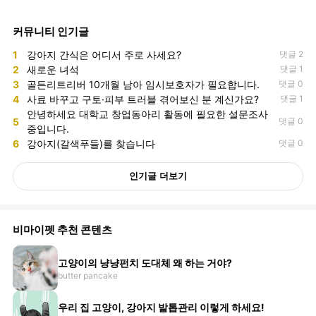
커뮤니티 인기글
1
강아지 간식은 어디서 주로 사세요?
댓글 2
2
새로운 녀석
댓글 1
3
골든리트리버 10개월 남아 임시보호자가 필요합니다.
댓글 0
4
사료 바꾸고 구토·피부 트러블 겪어보신 분 계신가요?
댓글 1
안녕하세요 대학교 창업동아리 활동에 필요한 설문조사
5
댓글 0
중입니다.
6
강아지(갈색푸들)를 찾습니다
댓글 0
인기글 더보기
비마이펫 추천 콘텐츠
고양이의 냥냥펀치 도대체 왜 하는 거야?
butter pancake
우리 집 고양이, 강아지 발톱관리 이렇게 하세요!